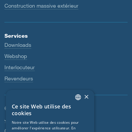
Construction massive extérieur
Services
Downloads
Webshop
Interlocuteur
Revendeurs
×
Ce site Web utilise des
© SIGA 2026
ENGLISH
cookies
Navigation en pied de page
Jobs
GERMAN
Notre site Web utilise des cookies pour
améliorer l'expérience utilisateur. En
FRENCH
Contact