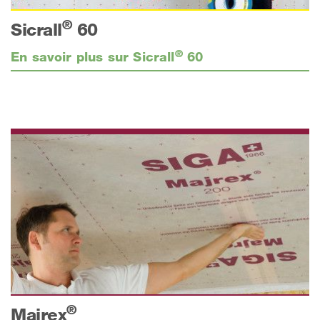
®
Sicrall
60
®
En savoir plus sur Sicrall
60
®
Majrex