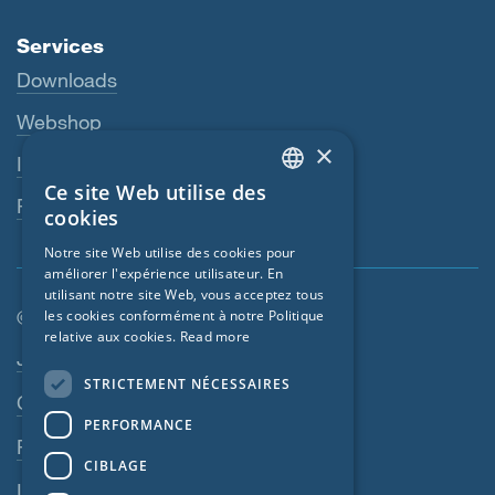
Services
Downloads
Webshop
×
Interlocuteur
Ce site Web utilise des
ENGLISH
Revendeurs
cookies
GERMAN
Notre site Web utilise des cookies pour
améliorer l'expérience utilisateur. En
FRENCH
utilisant notre site Web, vous acceptez tous
CZECH
© SIGA 2026
les cookies conformément à notre Politique
relative aux cookies.
Read more
ITALIAN
Navigation en pied de page
Jobs
STRICTEMENT NÉCESSAIRES
LATVIAN
Contact
PERFORMANCE
LITHUANIAN
Règles de confidentialité
DUTCH
CIBLAGE
Impressum