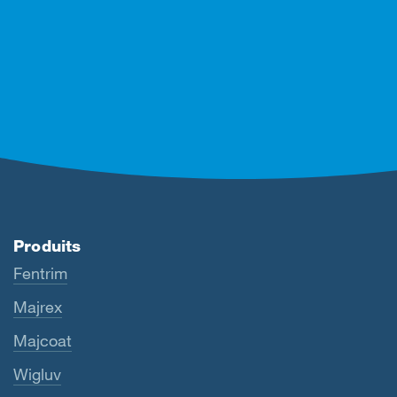
Produits
Fentrim
Majrex
Majcoat
Wigluv