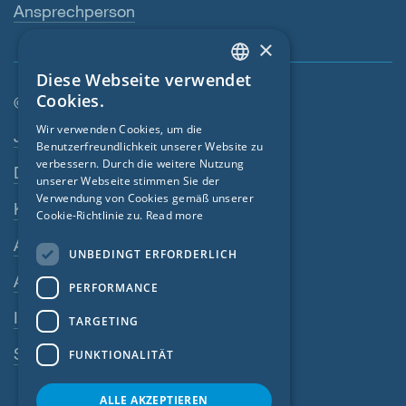
Ansprechperson
×
Diese Webseite verwendet
ENGLISH
Cookies.
© SIGA 2026
GERMAN
Wir verwenden Cookies, um die
Footer-Navigation
Jobs
Benutzerfreundlichkeit unserer Website zu
FRENCH
verbessern. Durch die weitere Nutzung
Datenschutz
CZECH
unserer Webseite stimmen Sie der
Verwendung von Cookies gemäß unserer
Kontakt
ITALIAN
Cookie-Richtlinie zu.
Read more
LATVIAN
AGB
UNBEDINGT ERFORDERLICH
LITHUANIAN
AEB
PERFORMANCE
DUTCH
Impressum
TARGETING
POLISH
SIGA-Meldesystem
FUNKTIONALITÄT
SWEDISH
NORWEGIAN
ALLE AKZEPTIEREN