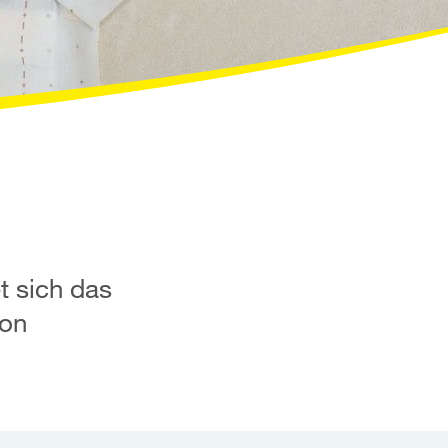
t sich das
von