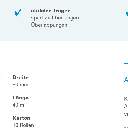
stabiler Träger
spart Zeit bei langen
Überlappungen
F
Breite
A
60 mm
Länge
K
40 m
A
v
Karton
10 Rollen