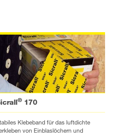
®
icrall
170
tabiles Klebeband für das luftdichte
erkleben von Einblaslöchern und