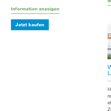
M
Information anzeigen
Jetzt kaufen
W
L
H
r
e
Z