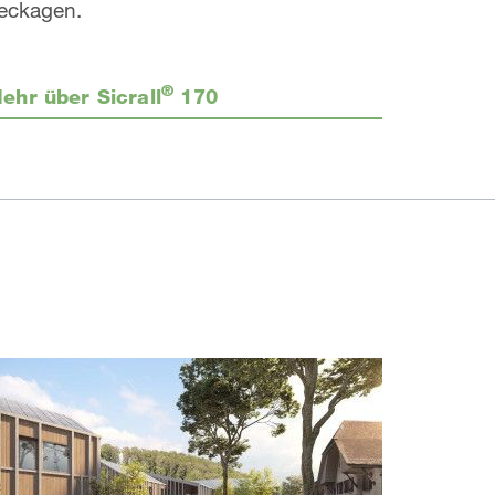
eckagen.
®
ehr über Sicrall
170