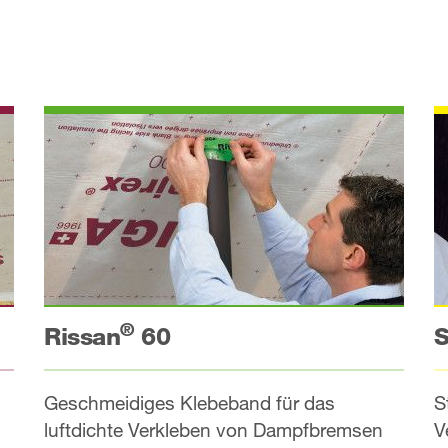
®
Rissan
60
S
Geschmeidiges Klebeband für das
S
luftdichte Verkleben von Dampfbremsen
V