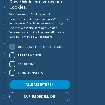
Diese Webseite verwendet
ENGLISH
Cookies.
© SIGA 2026
GERMAN
Wir verwenden Cookies, um die
Footer-Navigation
Jobs
Benutzerfreundlichkeit unserer Website zu
FRENCH
verbessern. Durch die weitere Nutzung
Datenschutz
CZECH
unserer Webseite stimmen Sie der
Verwendung von Cookies gemäß unserer
Kontakt
ITALIAN
Cookie-Richtlinie zu.
Read more
LATVIAN
AGB
UNBEDINGT ERFORDERLICH
LITHUANIAN
AEB
PERFORMANCE
DUTCH
Impressum
TARGETING
POLISH
SIGA-Meldesystem
FUNKTIONALITÄT
SWEDISH
NORWEGIAN
ALLE AKZEPTIEREN
ESTONIAN
NUR ERFORDERLICHE
Österreich
SLOVAK