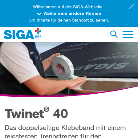
Willkommen auf der SIGA-Webseite .
Wähle eine andere Region
um Inhalte für deinen Standort zu sehen.
iese Webseite durchsuchen
Suche um
Haupt
®
Twinet
40
Das doppelseitige Klebeband mit einem
reissfesten Trennstreifen für den