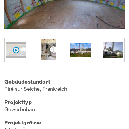
Gebäudestandort
P
iré sur Seich
e, Frankreich
Projekttyp
Gewerbebau
Projektgrösse