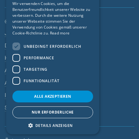
Wir verwenden Cookies, um die
Benutzerfreundlichkeit unserer Website zu
FRENCH
verbessern. Durch die weitere Nutzung
CZECH
© SIGA 2026
unserer Webseite stimmen Sie der
Verwendung von Cookies gemäß unserer
Footer-Navigation
ITALIAN
Jobs
Cookie-Richtlinie zu.
Read more
LATVIAN
Datenschutz
UNBEDINGT ERFORDERLICH
LITHUANIAN
Kontakt
PERFORMANCE
DUTCH
TARGETING
AGB
POLISH
FUNKTIONALITÄT
AEB
SWEDISH
Impressum
NORWEGIAN
ALLE AKZEPTIEREN
ESTONIAN
SIGA-Meldesystem
NUR ERFORDERLICHE
SLOVAK
DETAILS ANZEIGEN