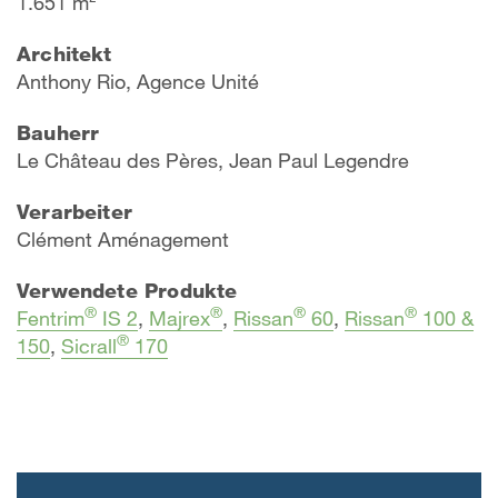
1.651 m²
Architekt
Anthony Rio, Agence Unité
Bauherr
Le Château des Pères, Jean Paul Legendre
Verarbeiter
Clément Aménagement
Verwendete Produkte
®
®
®
®
Fentrim
IS 2
,
Majrex
,
Rissan
60
,
Rissan
100 &
®
150
,
Sicrall
170