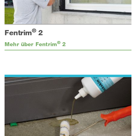
®
Fentrim
2
®
Mehr über Fentrim
2