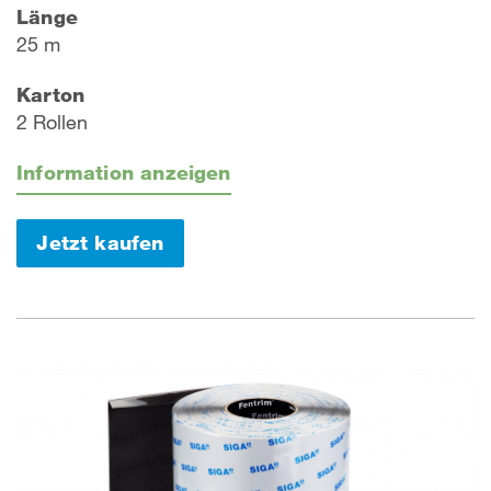
Länge
25 m
Karton
2 Rollen
Information anzeigen
Jetzt kaufen