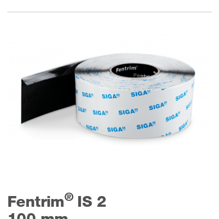
®
Fentrim
IS 2
100 mm