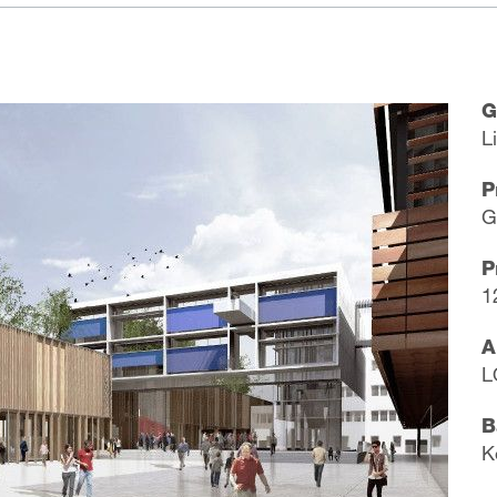
G
L
P
G
P
1
A
​
B
​