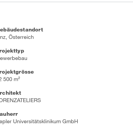
ebäudestandort
inz, Österreich
rojekttyp
ewerbebau
rojektgrösse
2 500 m²
rchitekt
LORENZATELIERS
auherr
Kepler Universitätsklinikum GmbH