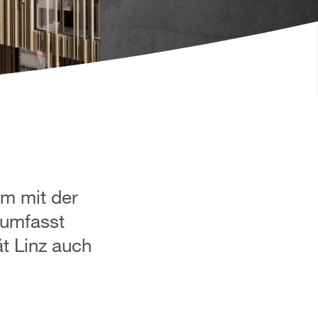
h
am mit der
umfasst
t Linz auch