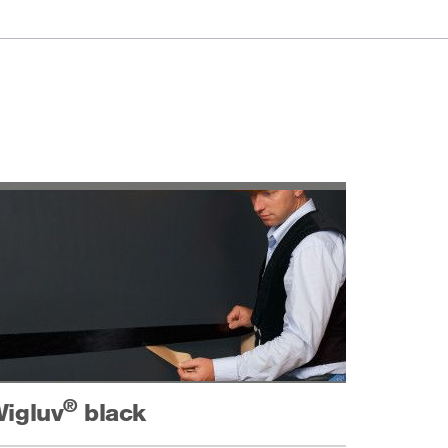
®
igluv
black