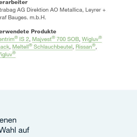
erarbeiter
trabag AG Direktion AO Metallica, Leyrer +
raf Bauges. m.b.H.
erwendete Produkte
®
®
®
entrim
IS 2
,
Majvest
700 SOB
,
Wigluv
®
®
lack
,
Meltell
Schlauchbeutel
,
Rissan
,
®
igluv
fenen
Wahl auf