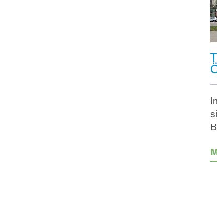
T
Ö
I
s
B
M