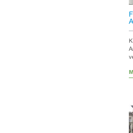
F
A
K
A
v
M