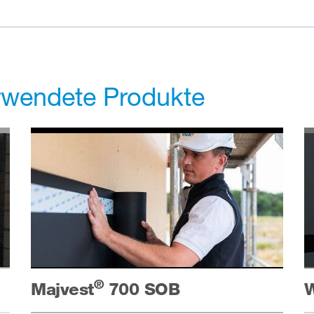
erwendete Produkte
®
Majvest
700 SOB
W