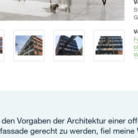
V
S
G
V
F
b
W
den Vorgaben der Architektur einer of
fassade gerecht zu werden, fiel meine 