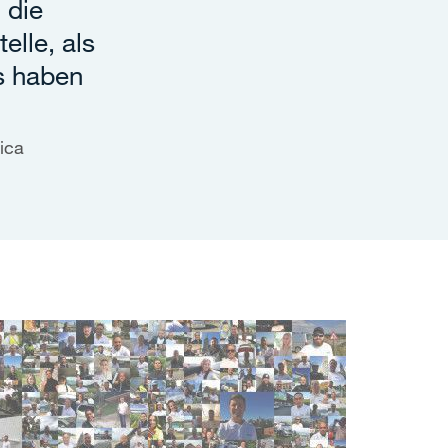
 die
elle, als
s haben
lica