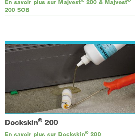
®
®
En savoir plus sur Majvest
200 & Majvest
200 SOB
®
Dockskin
200
®
En savoir plus sur Dockskin
200