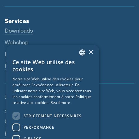
Services
Downloads
Webshop
×
Interlocuteur
Ce site Web utilise des
ENGLISH
Revendeurs
cookies
GERMAN
Notre site Web utilise des cookies pour
améliorer l'expérience utilisateur. En
FRENCH
utilisant notre site Web, vous acceptez tous
CZECH
© SIGA 2026
les cookies conformément à notre Politique
relative aux cookies.
Read more
ITALIAN
Navigation en pied de page
Jobs
STRICTEMENT NÉCESSAIRES
LATVIAN
Contact
PERFORMANCE
LITHUANIAN
Règles de confidentialité
DUTCH
CIBLAGE