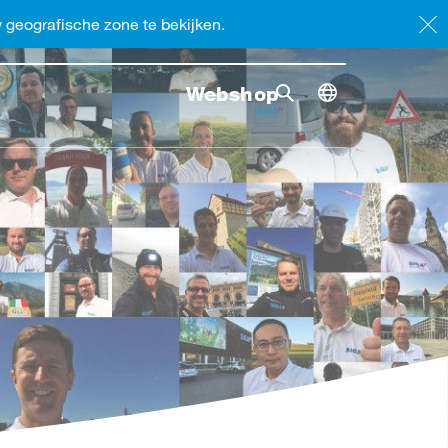
geografische zone te bekijken.
Webshop
Zoekopdracht
Zoekopdr
Toggle dimensi
Zoekopdracht omsc