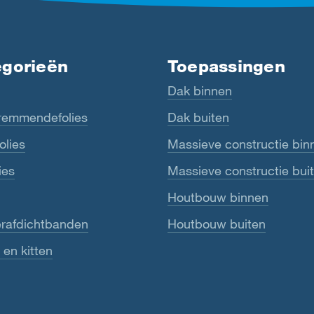
egorieën
Toepassingen
Dak binnen
emmendefolies
Dak buiten
olies
Massieve constructie bin
ies
Massieve constructie bui
Houtbouw binnen
erafdichtbanden
Houtbouw buiten
 en kitten