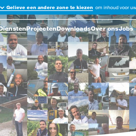
om inhoud voor uw 
Gelieve een andere zone te kiezen
ek de website
Diensten
Projecten
Downloads
Over ons
Jobs