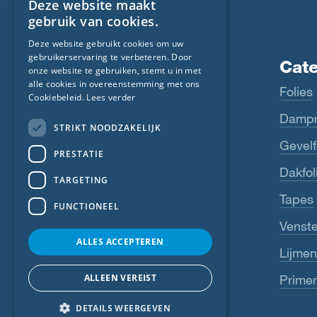
Deze website maakt
ENGLISH
gebruik van cookies.
GERMAN
Deze website gebruikt cookies om uw
gebruikerservaring te verbeteren. Door
FRENCH
Producten
Cat
onze website te gebruiken, stemt u in met
CZECH
alle cookies in overeenstemming met ons
Fentrim
Folies
Cookiebeleid.
Lees verder
ITALIAN
Majrex
Dampr
STRIKT NOODZAKELIJK
LATVIAN
Majcoat
Gevelf
PRESTATIE
LITHUANIAN
Wigluv
Dakfol
DUTCH
TARGETING
Sicrall
Tapes
POLISH
FUNCTIONEEL
Rissan
Venst
SWEDISH
ALLES ACCEPTEREN
NORWEGIAN
Primur
Lijmen
ESTONIAN
ALLEEN VEREIST
Primer
Zie meer
SLOVAK
DETAILS WEERGEVEN