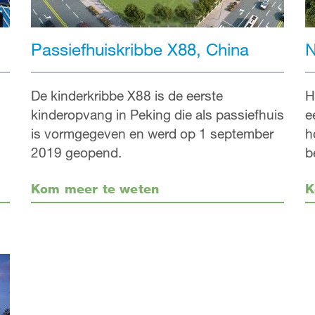
Passiefhuiskribbe X88, China
N
De kinderkribbe X88 is de eerste
H
kinderopvang in Peking die als passiefhuis
e
is vormgegeven en werd op 1 september
h
2019 geopend.
b
Kom meer te weten
K