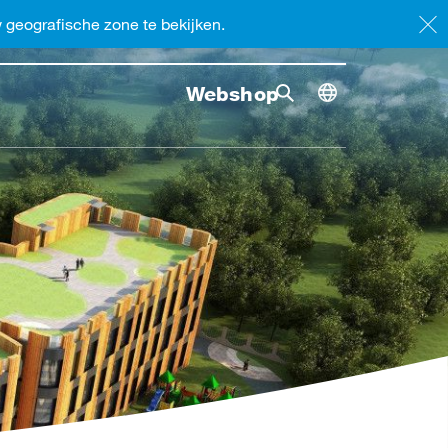
geografische zone te bekijken.
Webshop
Zoekopdracht
Zoekopdr
Toggle dimensi
Zoekopdracht omsc