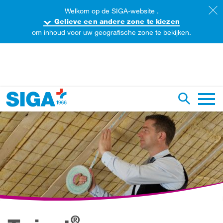
Welkom op de SIGA-website .
Gelieve een andere zone te kiezen
om inhoud voor uw geografische zone te bekijken.
oorzoek de website
Zoekopdr
Hoofd
®