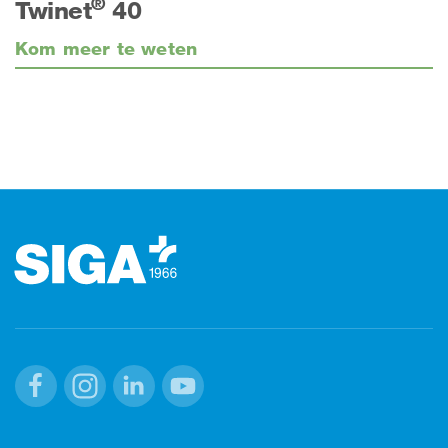
®
Twinet
40
Kom meer te weten
Footer
Facebook
Instagram
Linkedin
Youtube