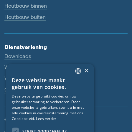
Houtbouw binnen
Houtbouw buiten
Dienstverlening
Downloads
Webshop
×
Vakhandelaar
Deze website maakt
ENGLISH
gebruik van cookies.
Contactpersoon
GERMAN
Deze website gebruikt cookies om uw
gebruikerservaring te verbeteren. Door
FRENCH
onze website te gebruiken, stemt u in met
CZECH
alle cookies in overeenstemming met ons
© SIGA 2026
Cookiebeleid.
Lees verder
ITALIAN
Footer-navigatie
Jobs
STRIKT NOODZAKELIJK