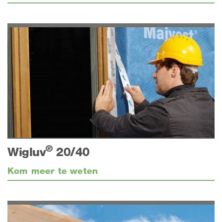
®
Wigluv
20/40
Kom meer te weten