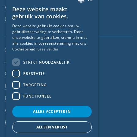
Vakhandelaar
Deze website maakt
ENGLISH
gebruik van cookies.
Contactpersoon
GERMAN
Deze website gebruikt cookies om uw
gebruikerservaring te verbeteren. Door
FRENCH
onze website te gebruiken, stemt u in met
CZECH
alle cookies in overeenstemming met ons
Cookiebeleid.
Lees verder
© SIGA 2026
ITALIAN
Footer-navigatie
Jobs
STRIKT NOODZAKELIJK
LATVIAN
Contact
PRESTATIE
LITHUANIAN
DUTCH
TARGETING
Privacyverklaring
POLISH
FUNCTIONEEL
Impressum
SWEDISH
Algemene voorwaarden
ALLES ACCEPTEREN
NORWEGIAN
Klokkenluiderssysteem
ESTONIAN
ALLEEN VEREIST
SLOVAK