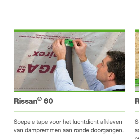
®
Rissan
60
R
Soepele tape voor het luchtdicht afkleven
S
van dampremmen aan ronde doorgangen.
a
e