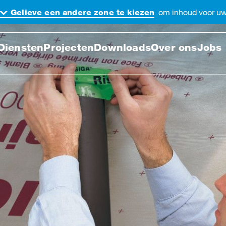
om inhoud voor uw 
Gelieve een andere zone te kiezen
ek de website
Diensten
Projecten
Downloads
Over ons
Jobs