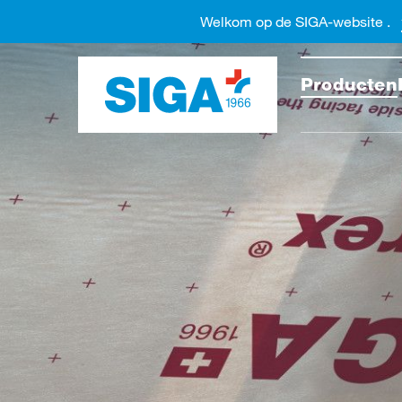
Welkom op de SIGA-website .
Doorzo
Producten