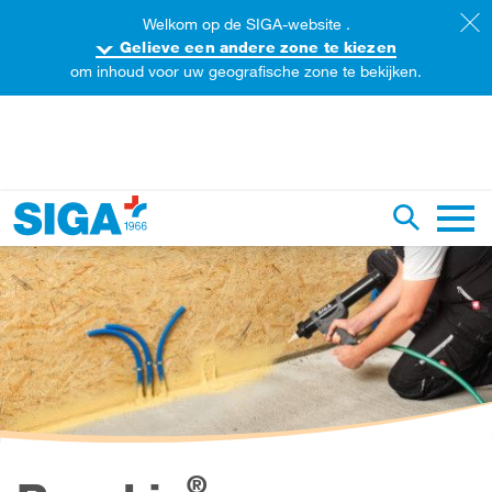
Welkom op de SIGA-website .
Gelieve een andere zone te kiezen
om inhoud voor uw geografische zone te bekijken.
oorzoek de website
Zoekopdr
Hoofd
®