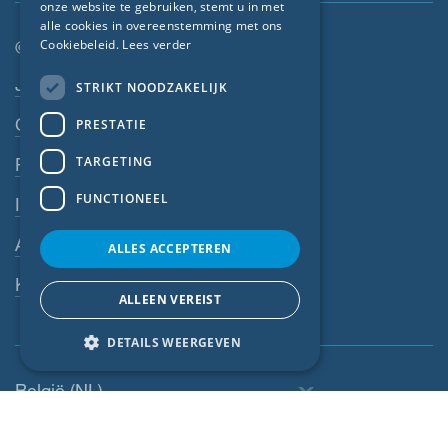
onze website te gebruiken, stemt u in met
CZECH
alle cookies in overeenstemming met ons
© SIGA 2026
Cookiebeleid.
Lees verder
ITALIAN
Footer-navigatie
Jobs
STRIKT NOODZAKELIJK
LATVIAN
Contact
PRESTATIE
LITHUANIAN
DUTCH
TARGETING
Privacyverklaring
POLISH
FUNCTIONEEL
Impressum
SWEDISH
Algemene voorwaarden
ALLES ACCEPTEREN
NORWEGIAN
Klokkenluiderssysteem
ESTONIAN
ALLEEN VEREIST
SLOVAK
DETAILS WEERGEVEN
België (NL)