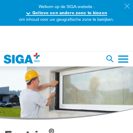
Welkom op de SIGA-website .
Gelieve een andere zone te kiezen
om inhoud voor uw geografische zone te bekijken.
oorzoek de website
Zoekopdr
Hoofd
®