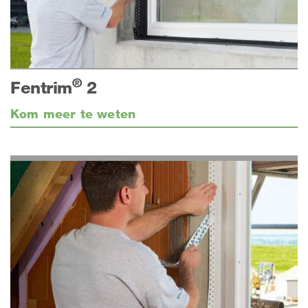
®
Fentrim
2
Kom meer te weten