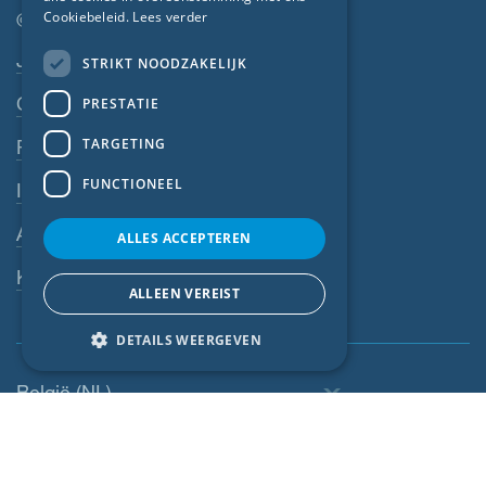
© SIGA 2026
Cookiebeleid.
Lees verder
ITALIAN
Footer-navigatie
Jobs
STRIKT NOODZAKELIJK
LATVIAN
Contact
PRESTATIE
LITHUANIAN
DUTCH
TARGETING
Privacyverklaring
POLISH
FUNCTIONEEL
Impressum
SWEDISH
Algemene voorwaarden
ALLES ACCEPTEREN
NORWEGIAN
Klokkenluiderssysteem
ESTONIAN
ALLEEN VEREIST
SLOVAK
DETAILS WEERGEVEN
België (NL)