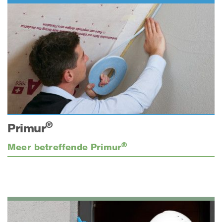
®
Primur
®
Meer betreffende Primur