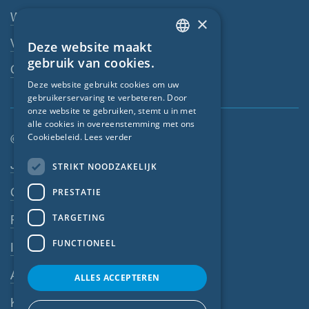
Webshop
×
Vakhandelaar
Deze website maakt
ENGLISH
gebruik van cookies.
Contactpersoon
GERMAN
Deze website gebruikt cookies om uw
gebruikerservaring te verbeteren. Door
FRENCH
onze website te gebruiken, stemt u in met
CZECH
alle cookies in overeenstemming met ons
Cookiebeleid.
Lees verder
© SIGA 2026
ITALIAN
Footer-navigatie
Jobs
STRIKT NOODZAKELIJK
LATVIAN
Contact
PRESTATIE
LITHUANIAN
DUTCH
TARGETING
Privacyverklaring
POLISH
FUNCTIONEEL
Impressum
SWEDISH
Algemene voorwaarden
ALLES ACCEPTEREN
NORWEGIAN
Klokkenluiderssysteem