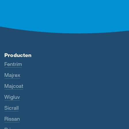
Producten
Fentrim
Majrex
Majcoat
Wigluv
Sicrall
Rissan