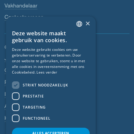
Vakhandelaar
Contactpersoon
×
Deze website maakt
ENGLISH
gebruik van cookies.
GERMAN
© SIGA 2026
Deze website gebruikt cookies om uw
gebruikerservaring te verbeteren. Door
FRENCH
Footer-navigatie
Jobs
onze website te gebruiken, stemt u in met
CZECH
alle cookies in overeenstemming met ons
Contact
Cookiebeleid.
Lees verder
ITALIAN
Privacyverklaring
STRIKT NOODZAKELIJK
LATVIAN
Impressum
PRESTATIE
LITHUANIAN
Algemene voorwaarden
DUTCH
TARGETING
POLISH
Klokkenluiderssysteem
FUNCTIONEEL
SWEDISH
ALLES ACCEPTEREN