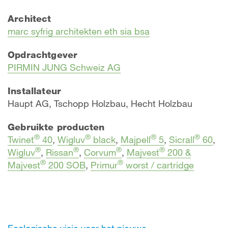
Architect
marc syfrig architekten eth sia bsa
Opdrachtgever
PIRMIN JUNG Schweiz AG
Installateur
Haupt AG, Tschopp Holzbau, Hecht Holzbau
Gebruikte producten
®
®
®
®
Twinet
40
,
Wigluv
black
,
Majpell
5
,
Sicrall
60
,
®
®
®
®
Wigluv
,
Rissan
,
Corvum
,
Majvest
200 &
®
®
Majvest
200 SOB
,
Primur
worst / cartridge
Ecologische visie voor het nieuwe