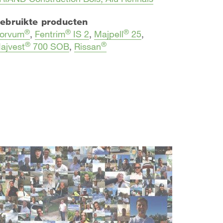
ebruikte producten
®
®
®
orvum
,
Fentrim
IS 2
,
Majpell
25
,
®
®
ajvest
700 SOB
,
Rissan