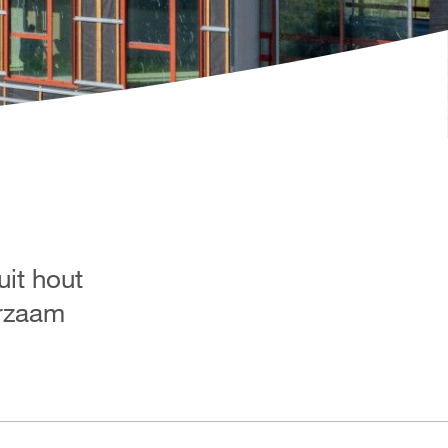
it hout
urzaam