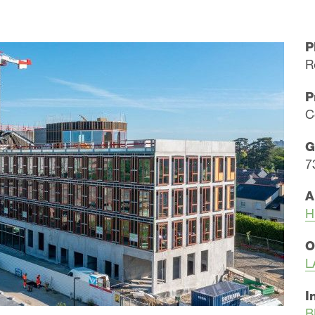
P
R
P
C
G
7
A
H
O
L
I
​