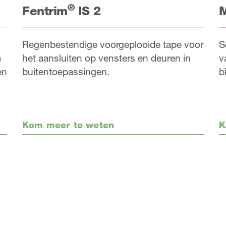
®
Fentrim
IS 2
M
Regenbestendige voorgeplooide tape voor
S
het aansluiten op vensters en deuren in
v
m
buitentoepassingen.
b
en
Kom meer te weten
K