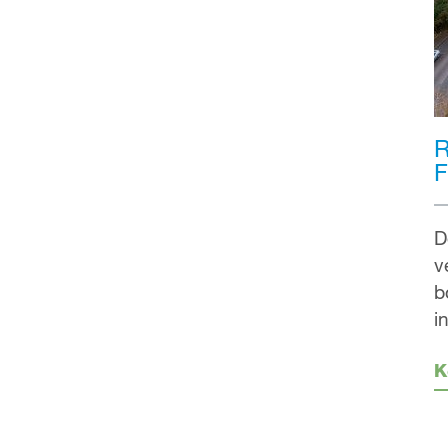
R
F
D
v
b
i
K