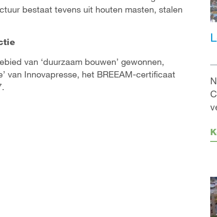
uctuur bestaat tevens uit houten masten, stalen
L
ctie
t gebied van ‘duurzaam bouwen’ gewonnen,
ire’ van Innovapresse, het BREEAM-certificaat
N
7.
C
v
K