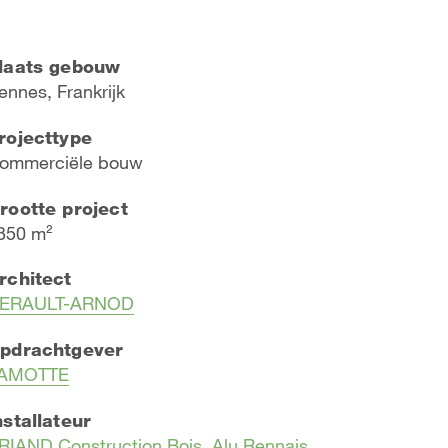
laats gebouw
ennes, Frankrijk
rojecttype
ommerciële bouw
rootte project
350 m²
rchitect
ERAULT-ARNOD
pdrachtgever
AMOTTE
nstallateur
BRIAND Construction Bois, Alu Rennais