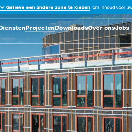
om inhoud voor uw 
Gelieve een andere zone te kiezen
ek de website
Diensten
Projecten
Downloads
Over ons
Jobs