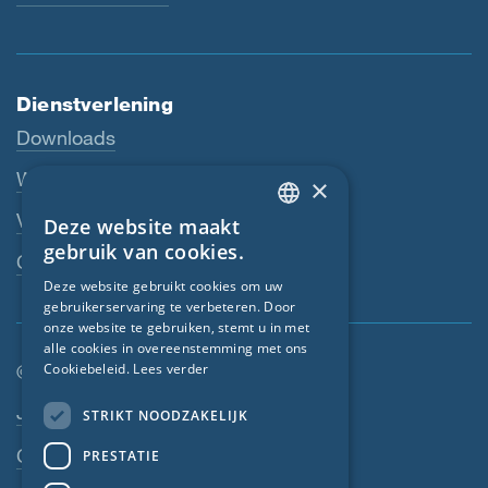
Dienstverlening
Downloads
Webshop
×
Vakhandelaar
Deze website maakt
ENGLISH
gebruik van cookies.
Contactpersoon
GERMAN
Deze website gebruikt cookies om uw
gebruikerservaring te verbeteren. Door
FRENCH
onze website te gebruiken, stemt u in met
CZECH
alle cookies in overeenstemming met ons
© SIGA 2026
Cookiebeleid.
Lees verder
ITALIAN
Footer-navigatie
Jobs
STRIKT NOODZAKELIJK
LATVIAN
Contact
PRESTATIE
LITHUANIAN