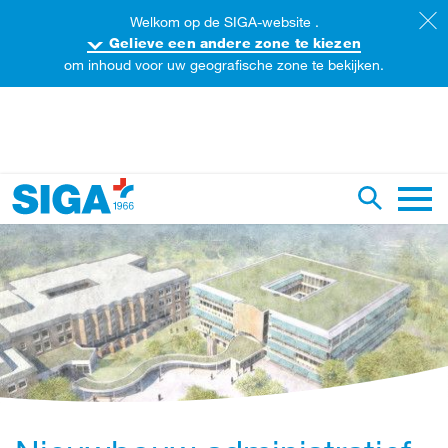
Welkom op de SIGA-website .
Gelieve een andere zone te kiezen
om inhoud voor uw geografische zone te bekijken.
oorzoek de website
Zoekopdr
Hoofd