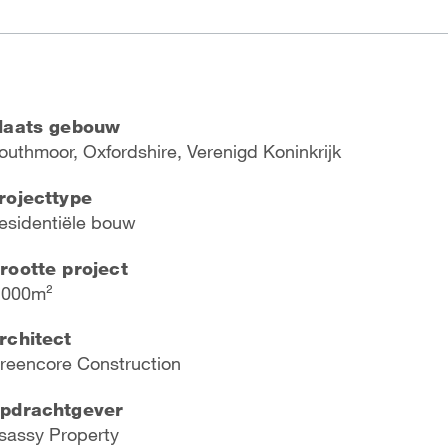
laats gebouw
outhmoor, Oxfordshire, Verenigd Koninkrijk
rojecttype
esidentiële bouw
rootte project
 000m²
rchitect
reencore Construction
pdrachtgever
sassy Property​​