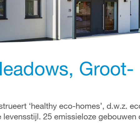
Meadows, Groot-
trueert ‘healthy eco-homes’, d.w.z. ec
evensstijl. 25 emissieloze gebouwen o