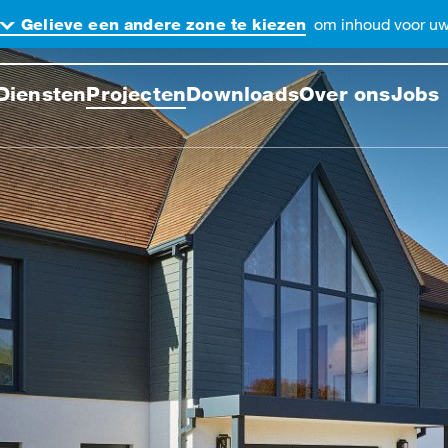
om inhoud voor uw 
Gelieve een andere zone te kiezen
ek de website
Diensten
Projecten
Downloads
Over ons
Jobs