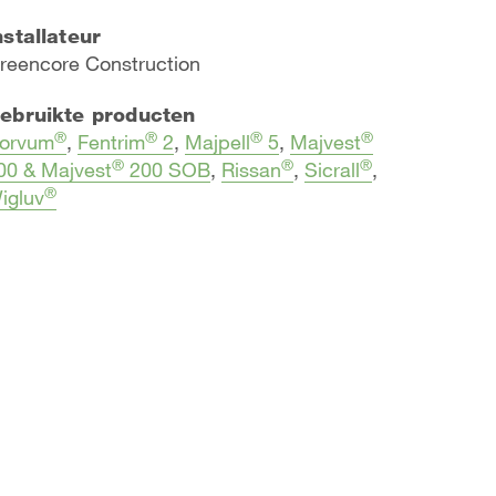
nstallateur
Greencore Construction
ebruikte producten
®
®
®
®
orvum
,
Fentrim
2
,
Majpell
5
,
Majvest
®
®
®
00 & Majvest
200 SOB
,
Rissan
,
Sicrall
,
®
igluv