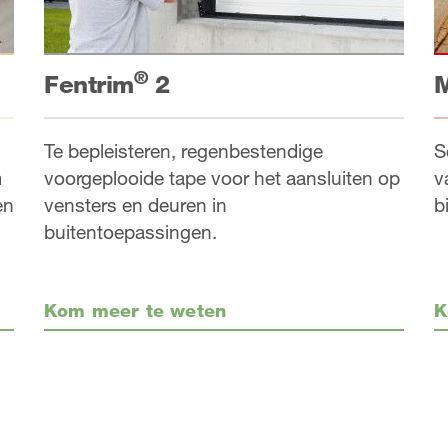
®
Fentrim
2
M
Te bepleisteren, regenbestendige
S
voorgeplooide tape voor het aansluiten op
v
m
vensters en deuren in
b
en
buitentoepassingen.
Kom meer te weten
K