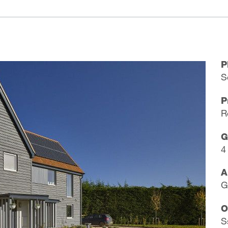
P
S
P
R
G
4
A
G
O
S