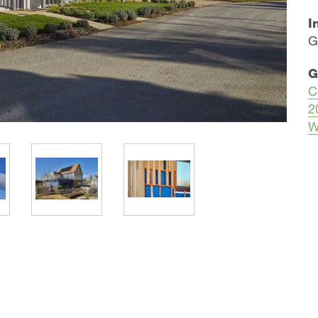
I
​
G
C
2
W