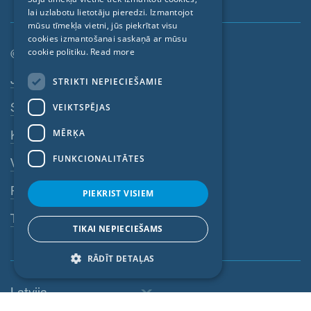
lai uzlabotu lietotāju pieredzi. Izmantojot
FRENCH
mūsu tīmekļa vietni, jūs piekrītat visu
CZECH
cookies izmantošanai saskaņā ar mūsu
© SIGA 2026
cookie politiku.
Read more
ITALIAN
Kājenes navigācija
Jobs
STRIKTI NEPIECIEŠAMIE
LATVIAN
Sazinieties
VEIKTSPĒJAS
LITHUANIAN
DUTCH
MĒRĶA
Konfidencialitātes politika
POLISH
FUNKCIONALITĀTES
VDN
SWEDISH
Rekvizīti
PIEKRIST VISIEM
NORWEGIAN
Trauksmes sistēma
ESTONIAN
TIKAI NEPIECIEŠAMS
SLOVAK
RĀDĪT DETAĻAS
Latvija