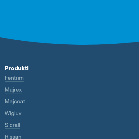
Produkti
Fentrim
Majrex
Majcoat
Wigluv
Sicrall
Rissan