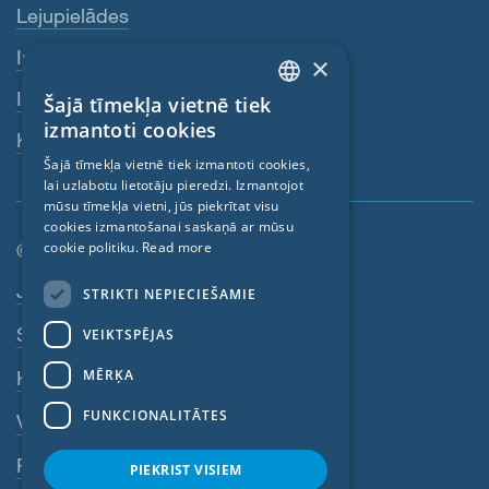
Lejupielādes
Internetveikals
×
Izplatītāji
Šajā tīmekļa vietnē tiek
ENGLISH
izmantoti cookies
Kontaktpersona
GERMAN
Šajā tīmekļa vietnē tiek izmantoti cookies,
lai uzlabotu lietotāju pieredzi. Izmantojot
FRENCH
mūsu tīmekļa vietni, jūs piekrītat visu
CZECH
cookies izmantošanai saskaņā ar mūsu
cookie politiku.
Read more
© SIGA 2026
ITALIAN
Kājenes navigācija
Jobs
STRIKTI NEPIECIEŠAMIE
LATVIAN
Sazinieties
VEIKTSPĒJAS
LITHUANIAN
DUTCH
MĒRĶA
Konfidencialitātes politika
POLISH
FUNKCIONALITĀTES
VDN
SWEDISH
Rekvizīti
PIEKRIST VISIEM
NORWEGIAN