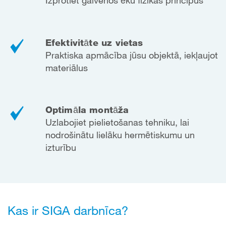
Izprotiet galvenos ēku fizikas principus
Efektivitāte uz vietas
Praktiska apmācība jūsu objektā, iekļaujot
materiālus
Optimāla montāža
Uzlabojiet pielietošanas tehniku, lai
nodrošinātu lielāku hermētiskumu un
izturību
Kas ir SIGA darbnīca?