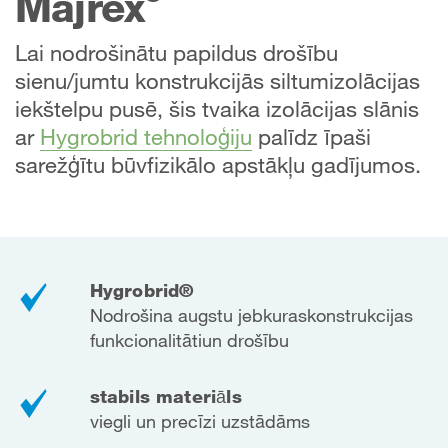
Majrex
Lai nodrošinātu papildus drošību
sienu/jumtu konstrukcijās siltumizolācijas
iekštelpu pusē, šis tvaika izolācijas slānis
ar
Hygrobrid tehnoloģiju
palīdz īpaši
sarežģītu būvfizikālo apstākļu gadījumos.
Hygrobrid®
Nodrošina augstu jebkuras
konstrukcijas
funkcionalitāti
un drošību
stabils materiāls
viegli un precīzi uzstādāms