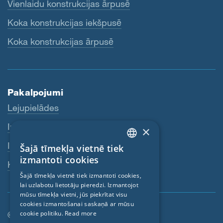
Vienlaidu konstrukcijas ārpusē
Koka konstrukcijas iekšpusē
Koka konstrukcijas ārpusē
Pakalpojumi
Lejupielādes
Internetveikals
×
Izplatītāji
Šajā tīmekļa vietnē tiek
ENGLISH
izmantoti cookies
Kontaktpersona
GERMAN
Šajā tīmekļa vietnē tiek izmantoti cookies,
lai uzlabotu lietotāju pieredzi. Izmantojot
FRENCH
mūsu tīmekļa vietni, jūs piekrītat visu
CZECH
cookies izmantošanai saskaņā ar mūsu
© SIGA 2026
cookie politiku.
Read more
ITALIAN