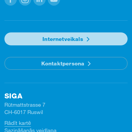
Facebook
Instagram
Linkedin
Youtube
Internetveikals
Kontaktpersona
SIGA
Rütmattstrasse 7
CH-6017 Ruswil
Rādīt kartē
Sazināšanās veidlapa