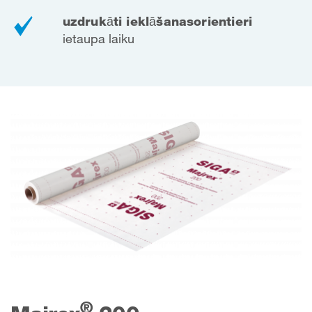
uzdrukāti ieklāšanas
orientieri
ietaupa laiku
®