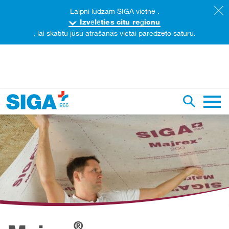
Laipni lūdzam SIGA vietnē .
Izvēlēties citu reģionu
, lai skatītu jūsu atrašanās vietai paredzēto saturu.
eklēt šajā tīmekļa lapā
Pārslēgt
Galve
®