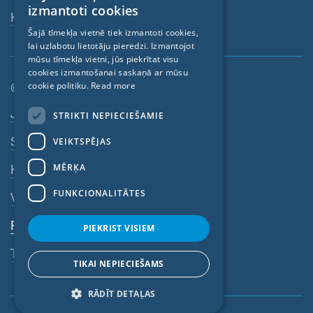
izmantoti cookies
Kontaktpersona
GERMAN
Šajā tīmekļa vietnē tiek izmantoti cookies,
lai uzlabotu lietotāju pieredzi. Izmantojot
FRENCH
mūsu tīmekļa vietni, jūs piekrītat visu
CZECH
cookies izmantošanai saskaņā ar mūsu
cookie politiku.
Read more
© SIGA 2026
ITALIAN
Kājenes navigācija
Jobs
STRIKTI NEPIECIEŠAMIE
LATVIAN
Sazinieties
VEIKTSPĒJAS
LITHUANIAN
DUTCH
MĒRĶA
Konfidencialitātes politika
POLISH
FUNKCIONALITĀTES
VDN
SWEDISH
Rekvizīti
PIEKRIST VISIEM
NORWEGIAN
Trauksmes sistēma
ESTONIAN
TIKAI NEPIECIEŠAMS
SLOVAK
RĀDĪT DETAĻAS