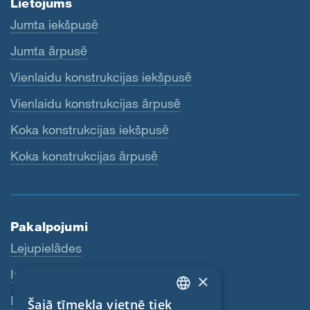
Lietojums
Jumta iekšpusē
Jumta ārpusē
Vienlaidu konstrukcijas iekšpusē
Vienlaidu konstrukcijas ārpusē
Koka konstrukcijas iekšpusē
Koka konstrukcijas ārpusē
Pakalpojumi
Lejupielādes
Internetveikals
×
Izplatītāji
Šajā tīmekļa vietnē tiek
ENGLISH