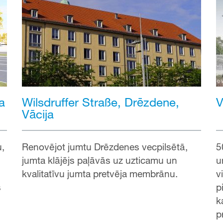
a
V
Wilsdruffer Straße, Drēzdene,
Vācija
u,
5
Renovējot jumtu Drēzdenes vecpilsētā,
u
jumta klājējs paļāvās uz uzticamu un
v
kvalitatīvu jumta pretvēja membrānu.
s
p
k
p