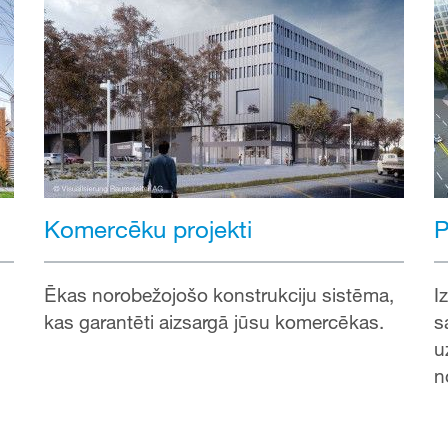
Komercēku projekti
P
Ēkas norobežojošo konstrukciju sistēma,
I
kas garantēti aizsargā jūsu komercēkas.
s
u
n