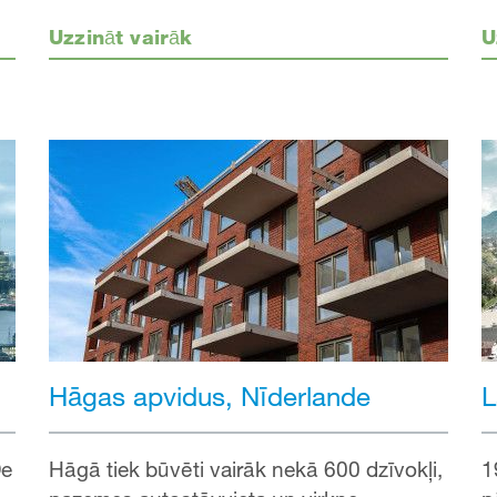
Uzzināt vairāk
U
Hāgas apvidus, Nīderlande
L
De
Hāgā tiek būvēti vairāk nekā 600 dzīvokļi,
1