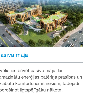
asīvā māja
zvēlieties būvēt pasīvo māju, lai
amazinātu enerģijas patēriņa prasības un
zlabotu komfortu iemītniekiem, tādējādi
odrošinot ilgtspējīgāku nākotni.