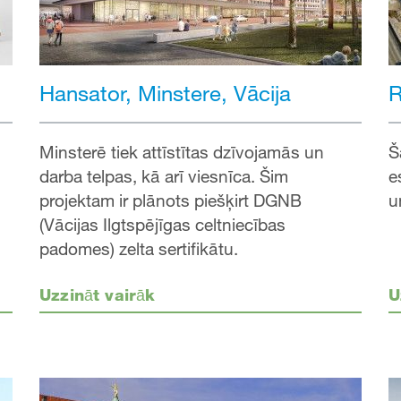
Hansator, Minstere, Vācija
R
Minsterē tiek attīstītas dzīvojamās un
Š
darba telpas, kā arī viesnīca. Šim
e
projektam ir plānots piešķirt DGNB
u
(Vācijas Ilgtspējīgas celtniecības
padomes) zelta sertifikātu.
Uzzināt vairāk
U