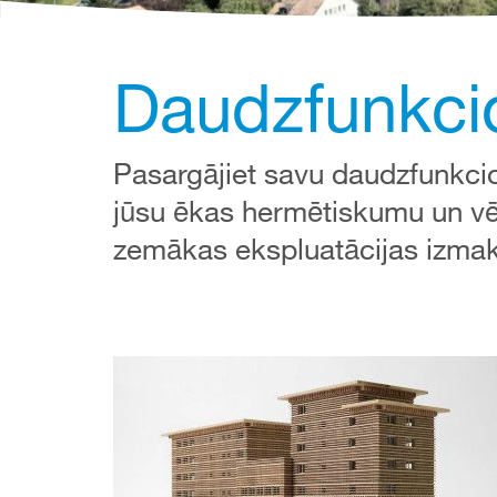
Daudzfunkcio
Pasargājiet savu daudzfunkcio
jūsu ēkas hermētiskumu un vē
zemākas ekspluatācijas izma