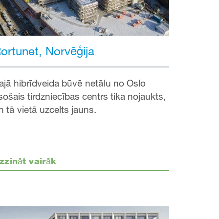
ortunet, Norvēģija
ajā hibrīdveida būvē netālu no Oslo
sošais tirdzniecības centrs tika nojaukts,
n tā vietā uzcelts jauns.
zzināt vairāk