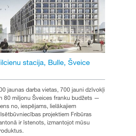
ilcienu stacija, Bulle, Šveice
00 jaunas darba vietas, 700 jauni dzīvokļi
n 80 miljonu Šveices franku budžets —
iens no, iespējams, lielākajiem
ilsētbūvniecības projektiem Fribūras
antonā ir īstenots, izmantojot mūsu
roduktus.