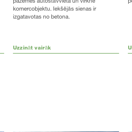
pazemes autostāvvieta un virkne
p
komercobjektu. Iekšējās sienas ir
izgatavotas no betona.
Uzzināt vairāk
U