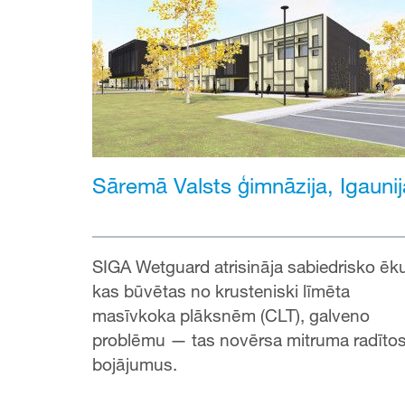
Sāremā Valsts ģimnāzija, Igaunij
SIGA Wetguard atrisināja sabiedrisko ēk
kas būvētas no krusteniski līmēta
masīvkoka plāksnēm (CLT), galveno
problēmu — tas novērsa mitruma radīto
bojājumus.