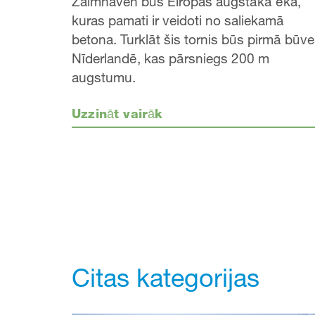
Zalmhaven būs Eiropas augstākā ēka,
kuras pamati ir veidoti no saliekamā
betona. Turklāt šis tornis būs pirmā būve
Nīderlandē, kas pārsniegs 200 m
augstumu.
Uzzināt vairāk
Citas kategorijas