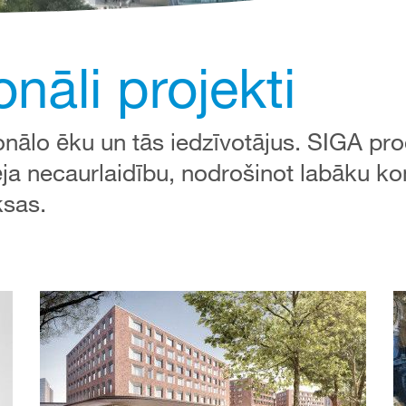
nāli projekti
nālo ēku un tās iedzīvotājus. SIGA pro
ja necaurlaidību, nodrošinot labāku ko
ksas.