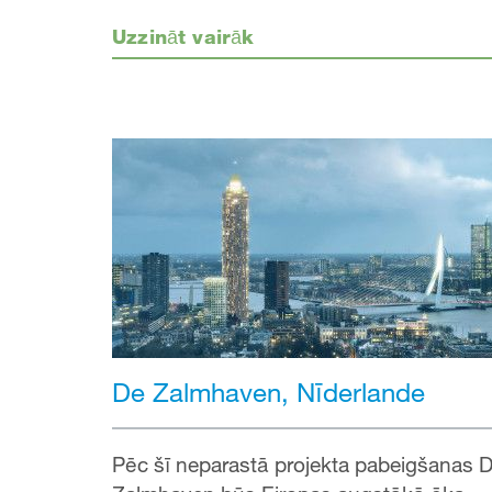
Uzzināt vairāk
De Zalmhaven, Nīderlande
Pēc šī neparastā projekta pabeigšanas 