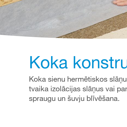
Koka konstru
Koka sienu hermētiskos slāņus
tvaika izolācijas slāņus vai pa
spraugu un šuvju blīvēšana.