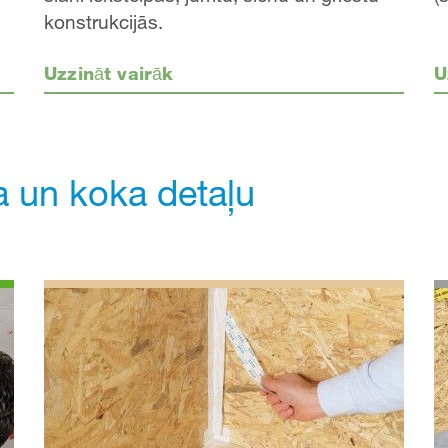
konstrukcijās.
Uzzināt vairāk
U
ņa un koka detaļu