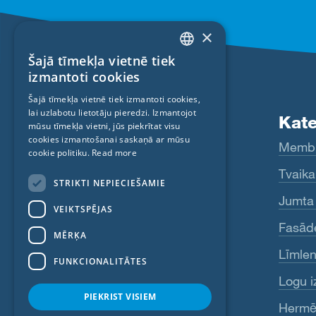
×
Šajā tīmekļa vietnē tiek
ENGLISH
izmantoti cookies
GERMAN
Šajā tīmekļa vietnē tiek izmantoti cookies,
lai uzlabotu lietotāju pieredzi. Izmantojot
FRENCH
Produkti
Kate
mūsu tīmekļa vietni, jūs piekrītat visu
CZECH
cookies izmantošanai saskaņā ar mūsu
Fentrim
Memb
cookie politiku.
Read more
ITALIAN
Majrex
Tvaika 
STRIKTI NEPIECIEŠAMIE
LATVIAN
Majcoat
Jumta
VEIKTSPĒJAS
LITHUANIAN
Wigluv
Fasād
DUTCH
MĒRĶA
Sicrall
Līmlen
POLISH
FUNKCIONALITĀTES
Rissan
Logu i
SWEDISH
PIEKRIST VISIEM
NORWEGIAN
Primur
Hermēt