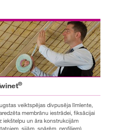
®
winet
ugstas veiktspējas divpusēja līmlente,
aredzēta membrānu iestrādei, fiksācijai
z iekštelpu un āra konstrukcijām
statņiem, sijām, spārēm, profiliem).