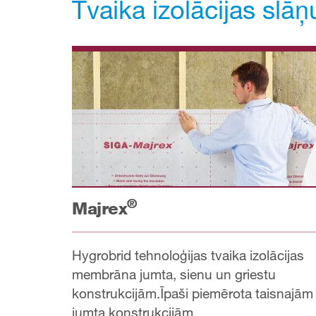
Tvaika izolācijas slā
®
Majrex
Hygrobrid tehnoloģijas tvaika izolācijas
membrāna jumta, sienu un griestu
konstrukcijām.Īpaši piemērota taisnajām
jumta konstrukcijām.