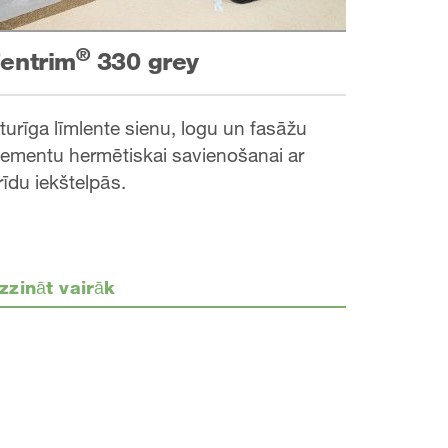
®
entrim
330 grey
zturīga līmlente sienu, logu un fasāžu
lementu hermētiskai savienošanai ar
rīdu iekštelpās.
zzināt vairāk