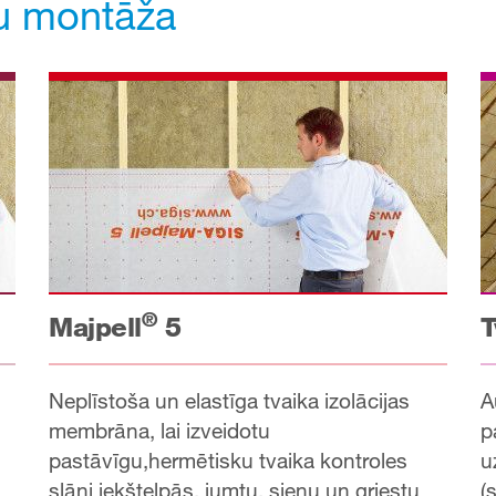
ņu montāža
®
Majpell
5
T
Neplīstoša un elastīga tvaika izolācijas
A
membrāna, lai izveidotu
p
pastāvīgu,hermētisku tvaika kontroles
u
slāni iekštelpās, jumtu, sienu un griestu
(