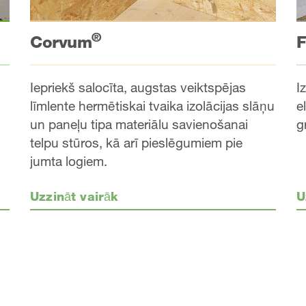
®
Corvum
F
Iepriekš salocīta, augstas veiktspējas
I
līmlente hermētiskai tvaika izolācijas slāņu
e
un paneļu tipa materiālu savienošanai
g
telpu stūros, kā arī pieslēgumiem pie
jumta logiem.
Uzzināt vairāk
U