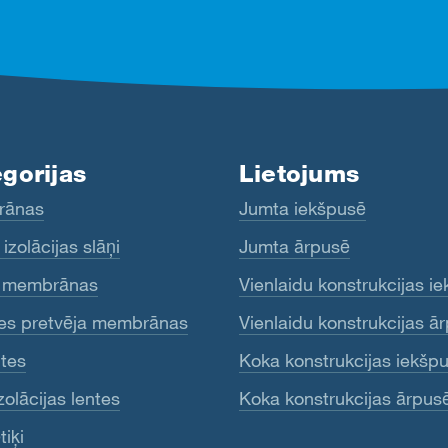
gorijas
Lietojums
rānas
Jumta iekšpusē
izolācijas slāņi
Jumta ārpusē
 membrānas
Vienlaidu konstrukcijas i
es pretvēja membrānas
Vienlaidu konstrukcijas ā
tes
Koka konstrukcijas iekšp
zolācijas lentes
Koka konstrukcijas ārpus
iķi