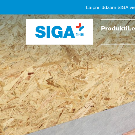
Laipni lūdzam SIGA vi
Meklēt
Produkti
Le