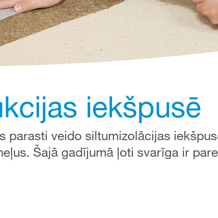
kcijas iekšpusē
 parasti veido siltumizolācijas iekšpus
neļus. Šajā gadījumā ļoti svarīga ir pare