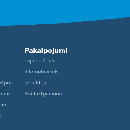
Pakalpojumi
Lejupielādes
Internetveikals
ekšpusē
Izplatītāji
rpusē
Kontaktpersona
usē
ē