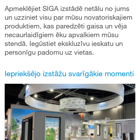
Apmeklējiet SIGA izstādē netālu no jums
un uzziniet visu par mūsu novatoriskajiem
produktiem, kas paredzēti gaisa un vēja
necaurlaidīgiem ēku apvalkiem mūsu
stendā. Iegūstiet ekskluzīvu ieskatu un
personīgu padomu uz vietas.
Iepriekšējo izstāžu svarīgākie momenti