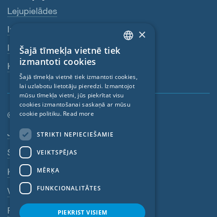
Lejupielādes
Internetveikals
×
Izplatītāji
Šajā tīmekļa vietnē tiek
ENGLISH
izmantoti cookies
Kontaktpersona
GERMAN
Šajā tīmekļa vietnē tiek izmantoti cookies,
lai uzlabotu lietotāju pieredzi. Izmantojot
FRENCH
mūsu tīmekļa vietni, jūs piekrītat visu
CZECH
cookies izmantošanai saskaņā ar mūsu
cookie politiku.
Read more
© SIGA 2026
ITALIAN
Kājenes navigācija
Jobs
STRIKTI NEPIECIEŠAMIE
LATVIAN
Sazinieties
VEIKTSPĒJAS
LITHUANIAN
DUTCH
MĒRĶA
Konfidencialitātes politika
POLISH
FUNKCIONALITĀTES
VDN
SWEDISH
Rekvizīti
PIEKRIST VISIEM