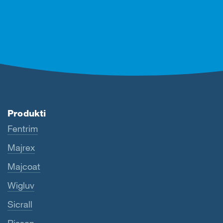
Produkti
Fentrim
Majrex
Majcoat
Wigluv
Sicrall