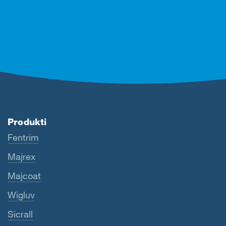
Produkti
Fentrim
Majrex
Majcoat
Wigluv
Sicrall