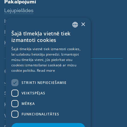
Pakalpojumi
Lejupielādes
Internetveikals
×
Izplatītāji
Šajā tīmekļa vietnē tiek
ENGLISH
izmantoti cookies
Kontaktpersona
GERMAN
Šajā tīmekļa vietnē tiek izmantoti cookies,
lai uzlabotu lietotāju pieredzi. Izmantojot
FRENCH
mūsu tīmekļa vietni, jūs piekrītat visu
CZECH
cookies izmantošanai saskaņā ar mūsu
© SIGA 2026
cookie politiku.
Read more
ITALIAN
Kājenes navigācija
Jobs
STRIKTI NEPIECIEŠAMIE
LATVIAN
Sazinieties
VEIKTSPĒJAS
LITHUANIAN
DUTCH
MĒRĶA
Konfidencialitātes politika
POLISH
FUNKCIONALITĀTES
VDN
SWEDISH