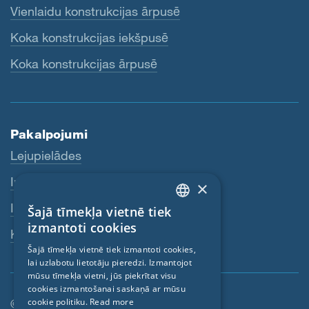
Vienlaidu konstrukcijas ārpusē
Koka konstrukcijas iekšpusē
Koka konstrukcijas ārpusē
Pakalpojumi
Lejupielādes
Internetveikals
×
Izplatītāji
Šajā tīmekļa vietnē tiek
ENGLISH
izmantoti cookies
Kontaktpersona
GERMAN
Šajā tīmekļa vietnē tiek izmantoti cookies,
lai uzlabotu lietotāju pieredzi. Izmantojot
FRENCH
mūsu tīmekļa vietni, jūs piekrītat visu
CZECH
cookies izmantošanai saskaņā ar mūsu
cookie politiku.
Read more
© SIGA 2026