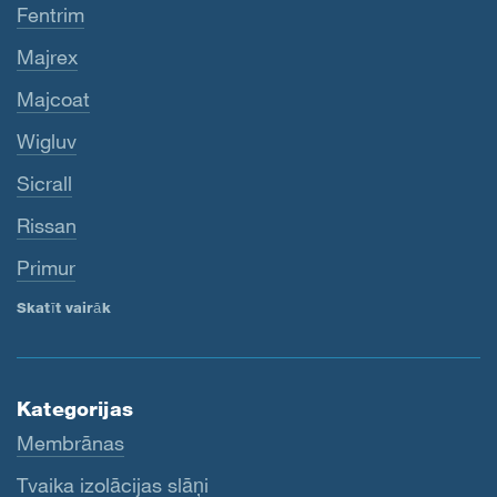
Fentrim
Majrex
Majcoat
Wigluv
Sicrall
Rissan
Primur
Skatīt vairāk
Kategorijas
Membrānas
Tvaika izolācijas slāņi