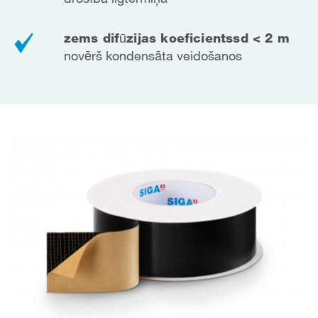
zems difūzijas koeficients
sd < 2 m
novērš kondensāta veidošanos