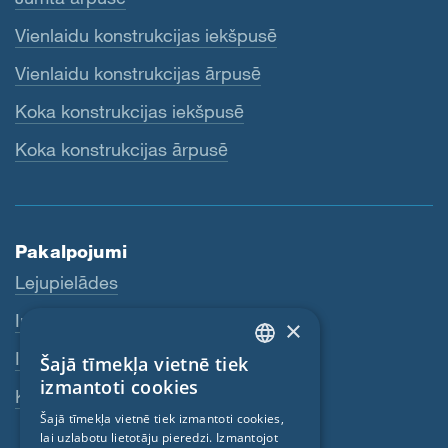
Vienlaidu konstrukcijas iekšpusē
Vienlaidu konstrukcijas ārpusē
Koka konstrukcijas iekšpusē
Koka konstrukcijas ārpusē
Pakalpojumi
Lejupielādes
Internetveikals
×
Izplatītāji
Šajā tīmekļa vietnē tiek
ENGLISH
izmantoti cookies
Kontaktpersona
GERMAN
Šajā tīmekļa vietnē tiek izmantoti cookies,
lai uzlabotu lietotāju pieredzi. Izmantojot
FRENCH