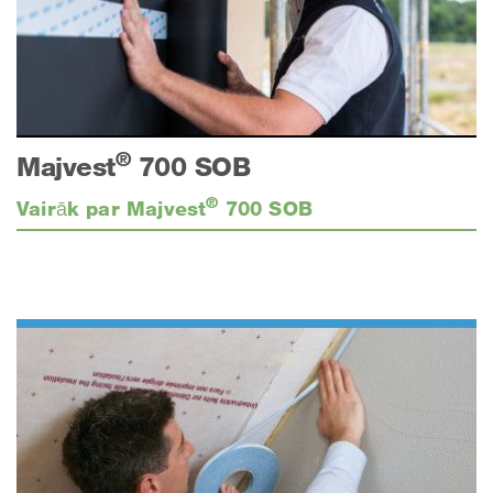
®
Majvest
700 SOB
®
Vairāk par Majvest
700 SOB