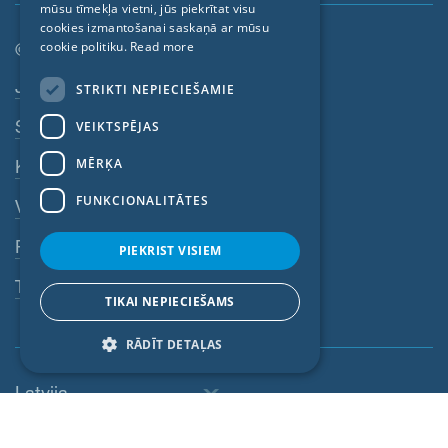
mūsu tīmekļa vietni, jūs piekrītat visu
CZECH
cookies izmantošanai saskaņā ar mūsu
cookie politiku.
Read more
© SIGA 2026
ITALIAN
Kājenes navigācija
Jobs
STRIKTI NEPIECIEŠAMIE
LATVIAN
Sazinieties
VEIKTSPĒJAS
LITHUANIAN
DUTCH
MĒRĶA
Konfidencialitātes politika
POLISH
FUNKCIONALITĀTES
VDN
SWEDISH
Rekvizīti
PIEKRIST VISIEM
NORWEGIAN
Trauksmes sistēma
ESTONIAN
TIKAI NEPIECIEŠAMS
SLOVAK
RĀDĪT DETAĻAS
Latvija