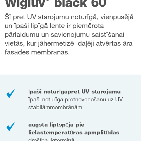
Wigluv
black 60
Šī pret UV starojumu noturīgā, vienpusējā
un īpaši lipīgā lente ir piemērota
pārlaidumu un savienojumu saistīšanai
vietās, kur jāhermetizē daļēji atvērtas āra
fasādes membrānas.
īpaši noturīga
pret UV starojumu
īpaši noturīga pret
novecošanu uz UV
stabilām
membrānām
augsta liptspēja pie
lielas
temperatūras apmplitūdas
drošība ilgtermiņā