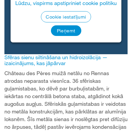
Lūdzu, vispirms apstipriniet cookie politiku
Cookie iestatījumi
Pieņemt
Sfēras sienu siltināšana un hidroizolācija —
izaicinājums, kas jāpārvar
Château des Pères muižā netālu no Rennas
atrodas neparasta viesnīca. 36 sfēriskas
guļamistabas, ko dēvē par burbuļistabām, ir
iekārtas no centrālā betona staba, atgādinot kokā
augošus augļus. Sfēriskās guļamistabas ir veidotas
no metāla konstrukcijām, kas pārklātas ar alumīnija
loksnēm. Šīs metāla sienas ir noslēgtas pret difūziju
no ārpuses, tādēļ pastāv ievērojams kondensācijas