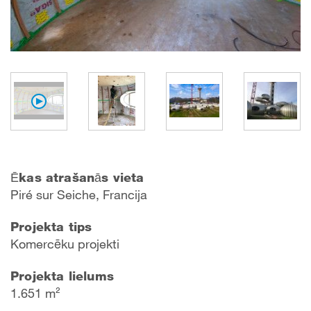
Ēkas atrašanās vieta
P
iré sur Seich
e, Francija
Projekta tips
Komercēku projekti
Projekta lielums
1.651 m²