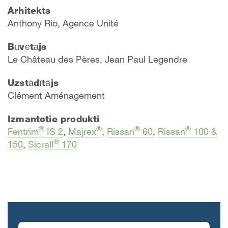
Arhitekts
Anthony Rio, Agence Unité
Būvētājs
Le Château des Pères, Jean Paul Legendre
Uzstādītājs
Clément Aménagement
Izmantotie produkti
®
®
®
®
Fentrim
IS 2
,
Majrex
,
Rissan
60
,
Rissan
100 &
®
150
,
Sicrall
170