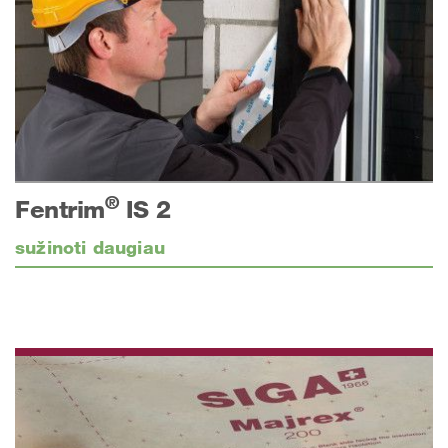
®
Fentrim
IS 2
sužinoti daugiau