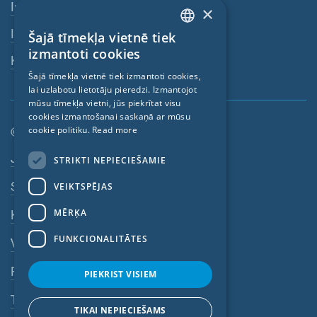
Internetveikals
×
Izplatītāji
Šajā tīmekļa vietnē tiek
ENGLISH
izmantoti cookies
Kontaktpersona
GERMAN
Šajā tīmekļa vietnē tiek izmantoti cookies,
lai uzlabotu lietotāju pieredzi. Izmantojot
FRENCH
mūsu tīmekļa vietni, jūs piekrītat visu
CZECH
cookies izmantošanai saskaņā ar mūsu
© SIGA 2026
cookie politiku.
Read more
ITALIAN
Kājenes navigācija
Jobs
STRIKTI NEPIECIEŠAMIE
LATVIAN
Sazinieties
VEIKTSPĒJAS
LITHUANIAN
DUTCH
MĒRĶA
Konfidencialitātes politika
POLISH
FUNKCIONALITĀTES
VDN
SWEDISH
Rekvizīti
PIEKRIST VISIEM
NORWEGIAN
Trauksmes sistēma
ESTONIAN
TIKAI NEPIECIEŠAMS