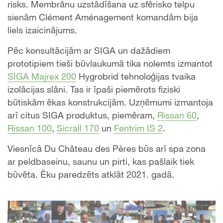
risks. Membrānu uzstādīšana uz sfērisko telpu
sienām Clément Aménagement komandām bija
liels izaicinājums.
Pēc konsultācijām ar SIGA un dažādiem
prototipiem tieši būvlaukumā tika nolemts izmantot
SIGA Majrex 200
Hygrobrid tehnoloģijas tvaika
izolācijas slāni. Tas ir īpaši piemērots fiziski
būtiskām ēkas konstrukcijām. Uzņēmumi izmantoja
arī citus SIGA produktus, piemēram,
Rissan 60
,
Rissan 100
,
Sicrall 170
un
Fentrim IS 2
.
Viesnīcā Du Château des Pères būs arī spa zona
ar peldbaseinu, saunu un pirti, kas pašlaik tiek
būvēta. Ēku paredzēts atklāt 2021. gadā.