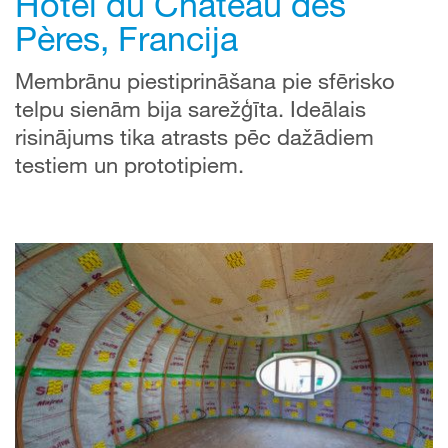
Hôtel du Château des
Pères, Francija
Membrānu piestiprināšana pie sfērisko
telpu sienām bija sarežģīta. Ideālais
risinājums tika atrasts pēc dažādiem
testiem un prototipiem.