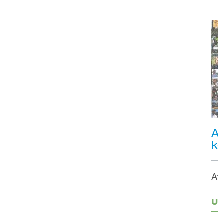
A
k
A
U