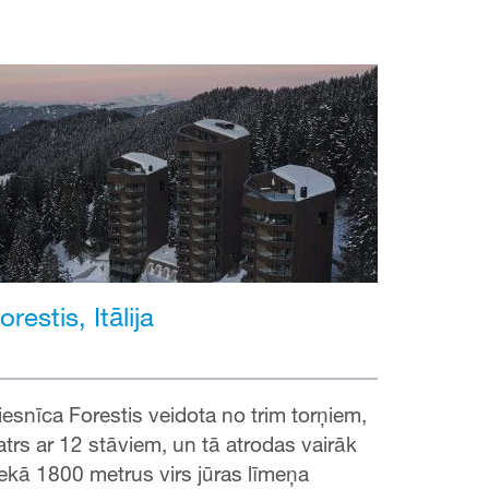
orestis, Itālija
iesnīca Forestis veidota no trim torņiem,
atrs ar 12 stāviem, un tā atrodas vairāk
ekā 1800 metrus virs jūras līmeņa