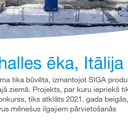
alles ēka, Itālija
ma tika būvēta, izmantojot SIGA produ
 ziemā. Projekts, par kuru iepriekš tik
kurss, tiks atklāts 2021. gada beigās,
ivus mēnešus ilgajiem pārvietošanās