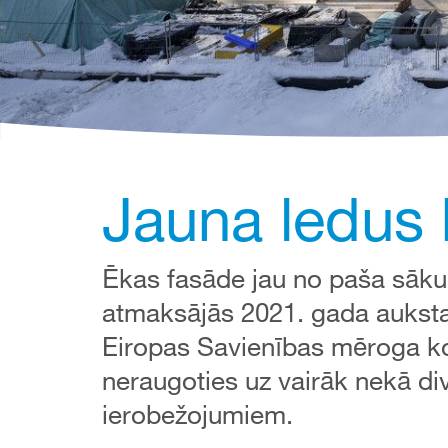
Jauna ledus h
Ēkas fasāde jau no paša sāku
atmaksājās 2021. gada aukstajā
Eiropas Savienības mēroga kon
neraugoties uz vairāk nekā d
ierobežojumiem.