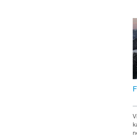
F
V
k
n