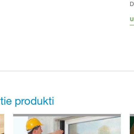
D
U
tie produkti