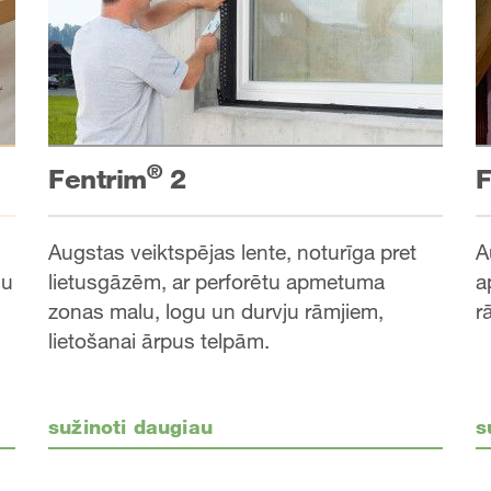
®
Fentrim
2
F
Augstas veiktspējas lente, noturīga pret
A
lietusgāzēm, ar perforētu apmetuma
a
ņu
zonas malu, logu un durvju rāmjiem,
r
lietošanai ārpus telpām.
sužinoti daugiau
s