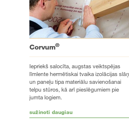
®
Corvum
Iepriekš salocīta, augstas veiktspējas
līmlente hermētiskai tvaika izolācijas slā
un paneļu tipa materiālu savienošanai
telpu stūros, kā arī pieslēgumiem pie
jumta logiem.
sužinoti daugiau