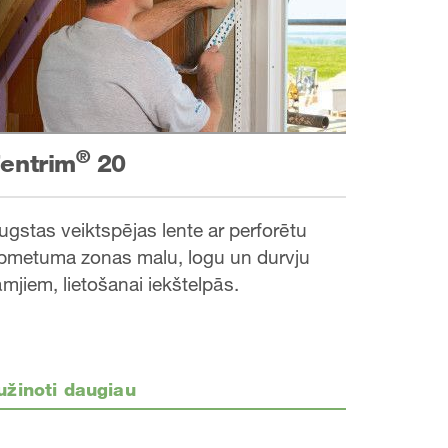
®
entrim
20
ugstas veiktspējas lente ar perforētu
pmetuma zonas malu, logu un durvju
āmjiem, lietošanai iekštelpās.
užinoti daugiau