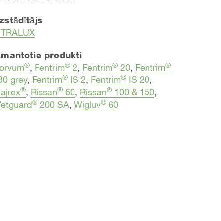
zstādītājs
ITRALUX
zmantotie produkti
®
®
®
®
orvum
,
Fentrim
2
,
Fentrim
20
,
Fentrim
®
®
30 grey
,
Fentrim
IS 2
,
Fentrim
IS 20
,
®
®
®
ajrex
,
Rissan
60
,
Rissan
100 & 150
,
®
®
etguard
200 SA
,
Wigluv
60