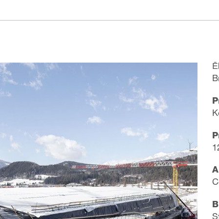
Ē
B
P
K
P
1
A
C
B
S