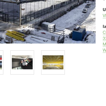
U
V
I
C
3
M
W