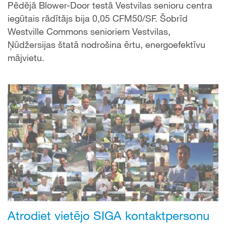
Pēdējā Blower-Door testā Vestvilas senioru centra
iegūtais rādītājs bija 0,05 CFM50/SF. Šobrīd
Westville Commons senioriem Vestvilas,
Ņūdžersijas štatā nodrošina ērtu, energoefektīvu
mājvietu.
Atrodiet vietējo SIGA kontaktpersonu