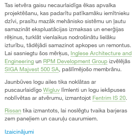
Tas ietvēra gaisu necaurlaidīga ēkas apvalka
projektēšanu, kas padarītu patīkamāku iemītnieku
dzīvi, prasītu mazāk mehānisko sistēmu un ļautu
samazināt ekspluatācijas izmaksas un enerģijas
rēķinus, turklāt vienlaikus nodrošinātu lielāku
izturību, tādējādi samazinot apkopes un remontus.
Lai sasniegtu šos mērķus,
Inglese Architecture and
Engineering
un
RPM Development Group
izvēlējās
SIGA Majvest 500 SA
, pašlīmējošo membrānu.
Jaunbūves logu ailes tika noklātas ar
puscaurlaidīgo
Wigluv
līmlenti un logu iekšpuses
noblīvētas ar atvērumu, izmantojot
Fentrim IS 20
.
Rissan
tika izmantots, lai noslēgtu tvaika barjeras
zem paneļiem un cauruļu caurumiem.
Izaicinājumi