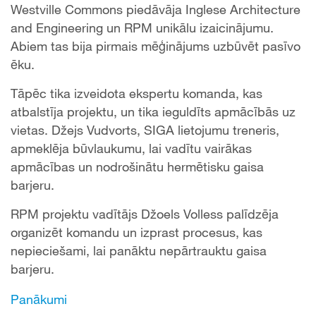
Westville Commons piedāvāja Inglese Architecture
and Engineering un RPM unikālu izaicinājumu.
Abiem tas bija pirmais mēģinājums uzbūvēt pasīvo
ēku.
Tāpēc tika izveidota ekspertu komanda, kas
atbalstīja projektu, un tika ieguldīts apmācībās uz
vietas. Džejs Vudvorts, SIGA lietojumu treneris,
apmeklēja būvlaukumu, lai vadītu vairākas
apmācības un nodrošinātu hermētisku gaisa
barjeru.
RPM projektu vadītājs Džoels Volless palīdzēja
organizēt komandu un izprast procesus, kas
nepieciešami, lai panāktu nepārtrauktu gaisa
barjeru.
Panākumi