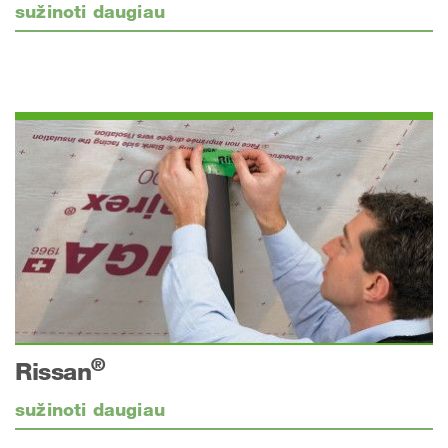
sužinoti daugiau
®
Rissan
sužinoti daugiau