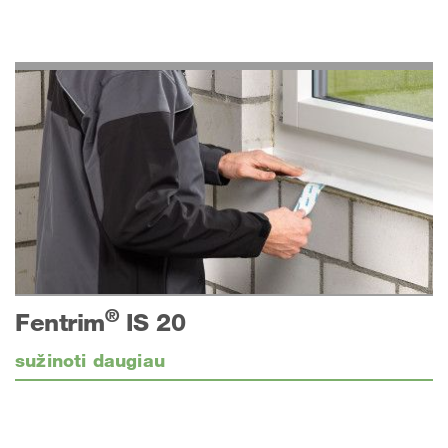
®
Fentrim
IS 20
sužinoti daugiau