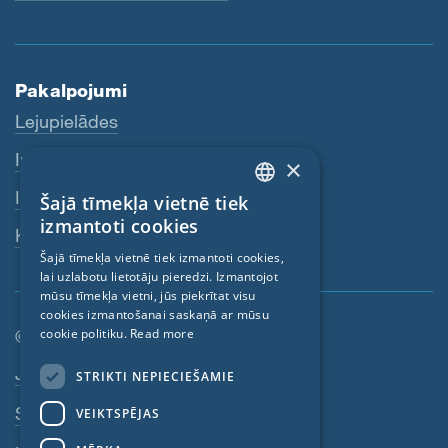
Pakalpojumi
Lejupielādes
Internetveikals
×
Izplatītāji
Šajā tīmekļa vietnē tiek
ENGLISH
izmantoti cookies
Kontaktpersona
GERMAN
Šajā tīmekļa vietnē tiek izmantoti cookies,
lai uzlabotu lietotāju pieredzi. Izmantojot
FRENCH
mūsu tīmekļa vietni, jūs piekrītat visu
CZECH
cookies izmantošanai saskaņā ar mūsu
© SIGA 2026
cookie politiku.
Read more
ITALIAN
Kājenes navigācija
Jobs
STRIKTI NEPIECIEŠAMIE
LATVIAN
Sazinieties
VEIKTSPĒJAS
LITHUANIAN
DUTCH