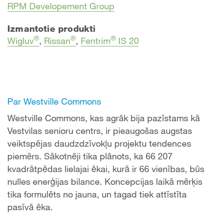
RPM Developement Group
Izmantotie produkti
®
®
®
Wigluv
,
Rissan
,
Fentrim
IS 20
Par Westville Commons
Westville Commons, kas agrāk bija pazīstams kā
Vestvilas senioru centrs, ir pieaugošas augstas
veiktspējas daudzdzīvokļu projektu tendences
piemērs. Sākotnēji tika plānots, ka 66 207
kvadrātpēdas lielajai ēkai, kurā ir 66 vienības, būs
nulles enerģijas bilance. Koncepcijas laikā mērķis
tika formulēts no jauna, un tagad tiek attīstīta
pasīvā ēka.