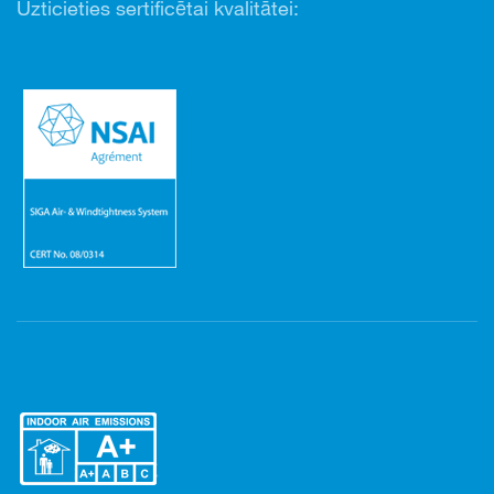
Uzticieties sertificētai kvalitātei: