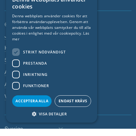
ENGLISH
cookies
GERMAN
Denna webbplats använder cookies för att
förbättra användarupplevelsen. Genom att
FRENCH
© SIGA 2026
använda vår webbplats samtycker du till alla
CZECH
cookies i enlighet med vår cookiepolicy.
Läs
Footer-navigation
Jobb
mer
ITALIAN
Kontakta
STRIKT NÖDVÄNDIGT
LATVIAN
Sekretesspolicy
PRESTANDA
LITHUANIAN
Avtryck
DUTCH
INRIKTNING
Allmänna villkor
POLISH
FUNKTIONER
SWEDISH
Visselblasarsystem
ACCEPTERA ALLA
ENDAST KRÄVS
NORWEGIAN
VISA DETALJER
ESTONIAN
SLOVAK
Sverige