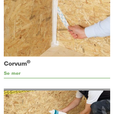
®
Corvum
Se mer