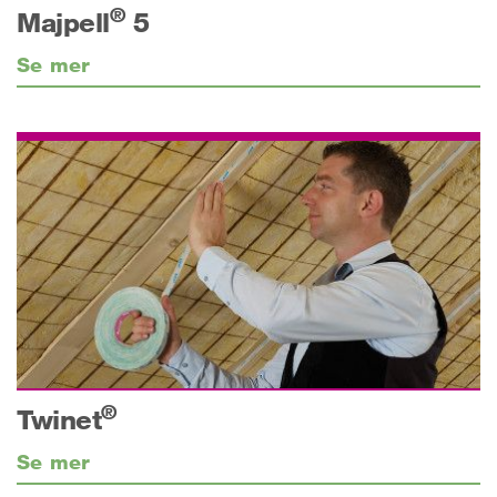
®
Majpell
5
Se mer
®
Twinet
Se mer