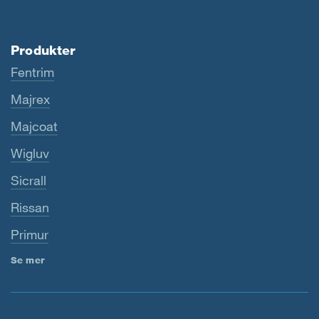
Produkter
Fentrim
Majrex
Majcoat
Wigluv
Sicrall
Rissan
Primur
Se mer