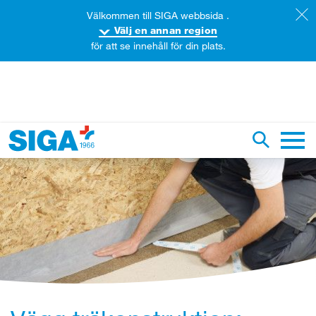
Välkommen till SIGA webbsida .
Välj en annan region
för att se innehåll för din plats.
ök igenom denna webbsida
Växla sök
Huvud