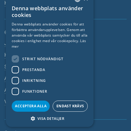
Kontaktperson
Denna webbplats använder
ENGLISH
cookies
GERMAN
Denna webbplats använder cookies för att
förbättra användarupplevelsen. Genom att
FRENCH
© SIGA 2026
använda vår webbplats samtycker du till alla
CZECH
cookies i enlighet med vår cookiepolicy.
Läs
Footer-navigation
Jobb
mer
ITALIAN
Kontakta
STRIKT NÖDVÄNDIGT
LATVIAN
Sekretesspolicy
PRESTANDA
LITHUANIAN
Avtryck
DUTCH
INRIKTNING
Allmänna villkor
POLISH
FUNKTIONER
SWEDISH
Visselblasarsystem
ACCEPTERA ALLA
ENDAST KRÄVS
NORWEGIAN
VISA DETALJER
ESTONIAN
SLOVAK