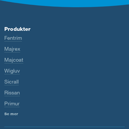
Produkter
Fentrim
Majrex
Majcoat
Wigluv
Sicrall
Rissan
Primur
Se mer