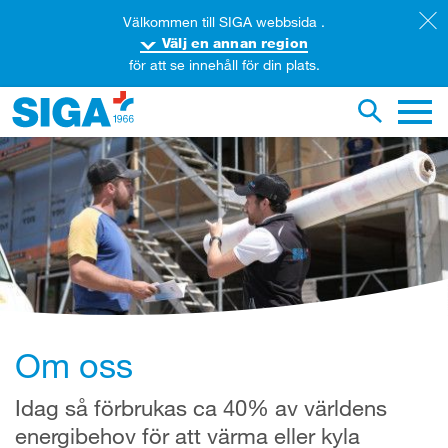
Välkommen till SIGA webbsida .
Välj en annan region
för att se innehåll för din plats.
ök igenom denna webbsida
Växla sök
Huvud
Om oss
Idag så förbrukas ca 40% av världens
energibehov för att värma eller kyla