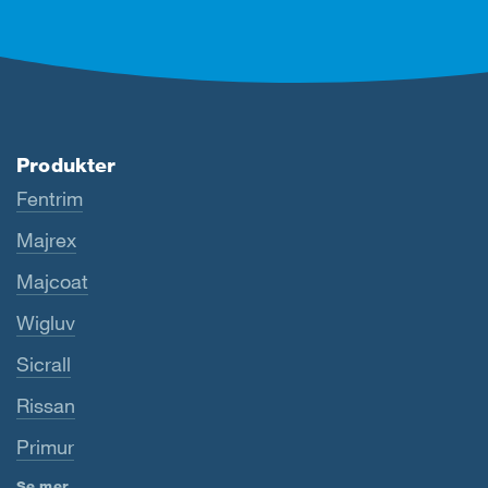
Produkter
Fentrim
Majrex
Majcoat
Wigluv
Sicrall
Rissan
Primur
Se mer