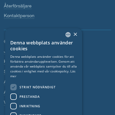
Återförsäljare
Kontaktperson
×
© SIGA 2026
Denna webbplats använder
ENGLISH
cookies
Footer-navigation
Jobb
GERMAN
Denna webbplats använder cookies för att
Kontakta
förbättra användarupplevelsen. Genom att
FRENCH
använda vår webbplats samtycker du till alla
CZECH
Sekretesspolicy
cookies i enlighet med vår cookiepolicy.
Läs
mer
ITALIAN
Avtryck
STRIKT NÖDVÄNDIGT
LATVIAN
Allmänna villkor
PRESTANDA
LITHUANIAN
Visselblasarsystem
DUTCH
INRIKTNING
POLISH