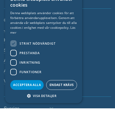
ENGLISH
cookies
GERMAN
Denna webbplats använder cookies för att
förbättra användarupplevelsen. Genom att
FRENCH
© SIGA 2026
använda vår webbplats samtycker du till alla
CZECH
cookies i enlighet med vår cookiepolicy.
Läs
Footer-navigation
Jobb
mer
ITALIAN
Kontakta
STRIKT NÖDVÄNDIGT
LATVIAN
Sekretesspolicy
PRESTANDA
LITHUANIAN
Avtryck
DUTCH
INRIKTNING
Allmänna villkor
POLISH
FUNKTIONER
SWEDISH
Visselblasarsystem
ACCEPTERA ALLA
ENDAST KRÄVS
NORWEGIAN
VISA DETALJER
ESTONIAN
SLOVAK
Sverige