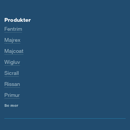
Produkter
Fentrim
Majrex
Majcoat
Wigluv
Sicrall
Rissan
Primur
Se mer