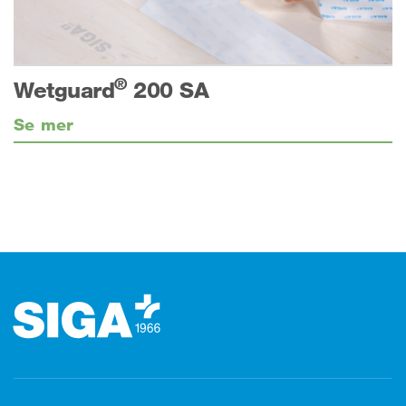
®
Wetguard
200 SA
Se mer
Footer (sidfot)