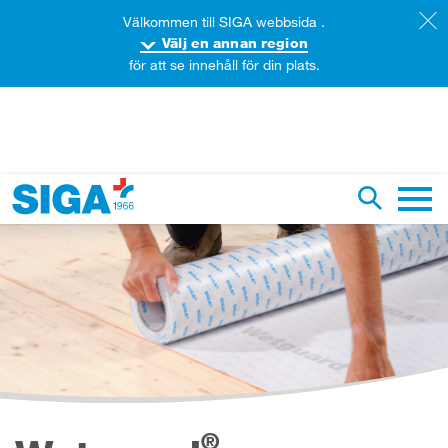
Välkommen till SIGA webbsida .
Välj en annan region
för att se innehåll för din plats.
ök igenom denna webbsida
Växla sök
Huvud
®