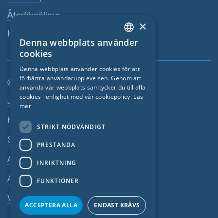
Återförsäljare
×
Kontaktperson
Denna webbplats använder
ENGLISH
cookies
GERMAN
Denna webbplats använder cookies för att
förbättra användarupplevelsen. Genom att
FRENCH
© SIGA 2026
använda vår webbplats samtycker du till alla
CZECH
cookies i enlighet med vår cookiepolicy.
Läs
Footer-navigation
Jobb
mer
ITALIAN
Kontakta
STRIKT NÖDVÄNDIGT
LATVIAN
Sekretesspolicy
PRESTANDA
LITHUANIAN
Avtryck
DUTCH
INRIKTNING
Allmänna villkor
POLISH
FUNKTIONER
SWEDISH
Visselblasarsystem
ACCEPTERA ALLA
ENDAST KRÄVS
NORWEGIAN