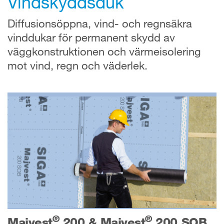
Vindskyddsduk
Diffusionsöppna, vind- och regnsäkra
vinddukar för permanent skydd av
väggkonstruktionen och värmeisolering
mot vind, regn och väderlek.
®
®
Majvest
200 & Majvest
200 SOB