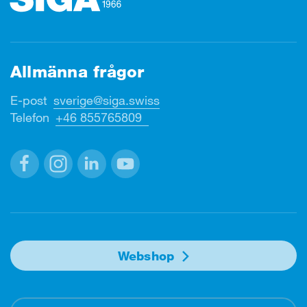
Allmänna frågor
E-post
sverige@siga.swiss
Telefon
+46 855765809
Facebook
Instagram
Linkedin
Youtube
Webshop