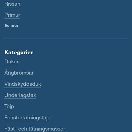
Rissan
Primur
Se mer
Kategorier
Dukar
Ångbromsar
Vindskyddsduk
Underlagstak
Tejp
Fönstertätningstejp
Fäst- och tätningsmassor