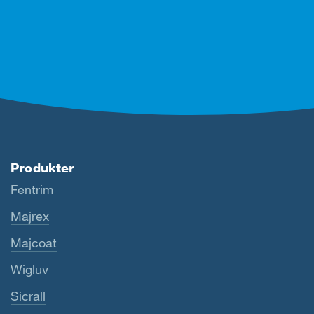
Produkter
Fentrim
Majrex
Majcoat
Wigluv
Sicrall