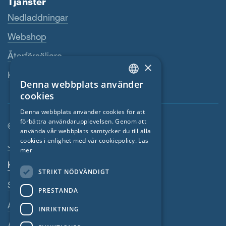
Tjänster
Nedladdningar
Webshop
Återförsäljare
×
Kontaktperson
Denna webbplats använder
ENGLISH
cookies
GERMAN
Denna webbplats använder cookies för att
förbättra användarupplevelsen. Genom att
FRENCH
© SIGA 2026
använda vår webbplats samtycker du till alla
CZECH
cookies i enlighet med vår cookiepolicy.
Läs
Footer-navigation
Jobb
mer
ITALIAN
Kontakta
STRIKT NÖDVÄNDIGT
LATVIAN
Sekretesspolicy
PRESTANDA
LITHUANIAN
Avtryck
DUTCH
INRIKTNING
Allmänna villkor
POLISH