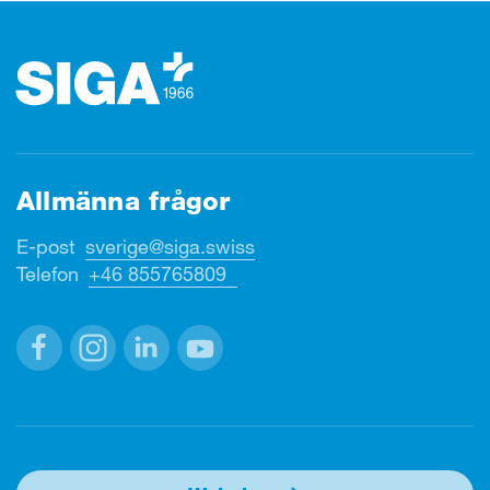
Footer (sidfot)
Allmänna frågor
E-post
sverige@siga.swiss
Telefon
+46 855765809
Facebook
Instagram
Linkedin
Youtube