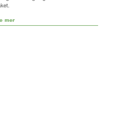
aket.
e mer