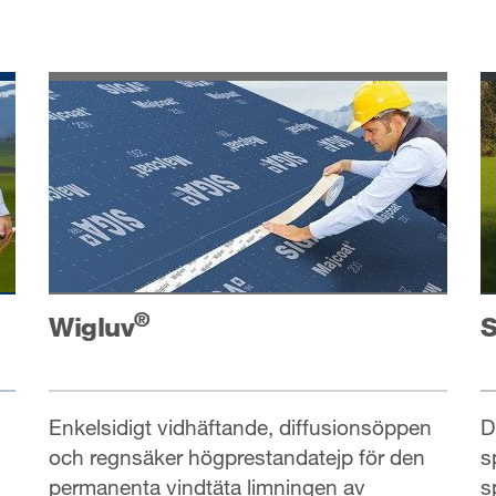
®
Wigluv
S
Enkelsidigt vidhäftande, diffusionsöppen
D
och regnsäker högprestandatejp för den
s
permanenta vindtäta limningen av
s