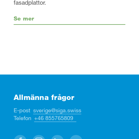
fasadplattor.
Se mer
Allmänna frågor
E-post
sverige@siga.swiss
Telefon
+46 855765809