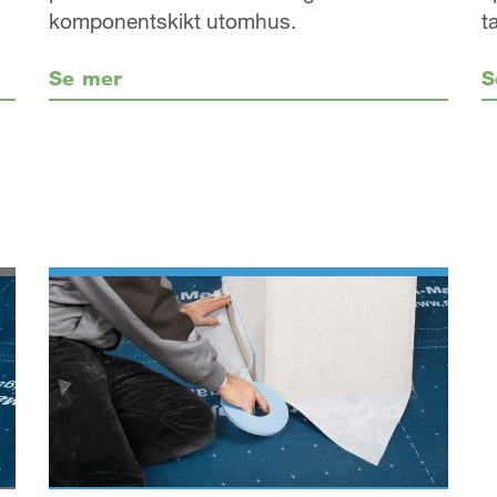
komponentskikt utomhus.
t
Se mer
S