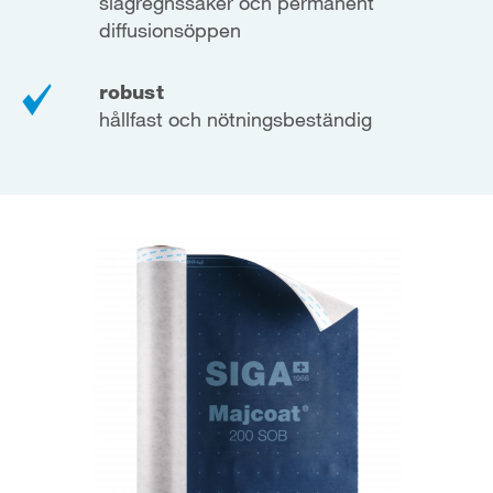
slagregnssäker och permanent
diffusionsöppen
robust
hållfast och nötningsbeständig