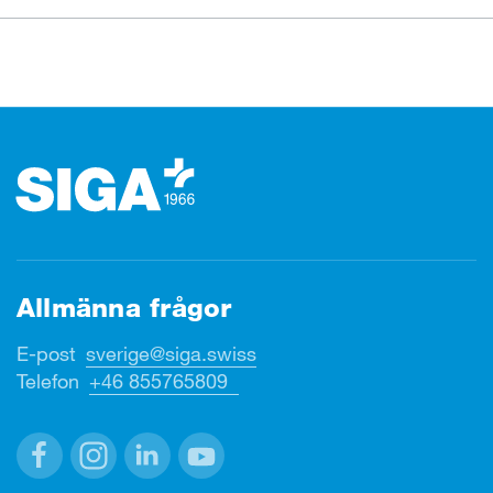
Footer (sidfot)
Allmänna frågor
E-post
sverige@siga.swiss
Telefon
+46 855765809
Facebook
Instagram
Linkedin
Youtube