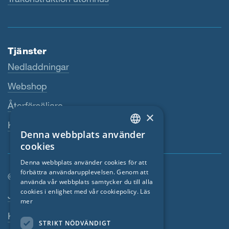
Tjänster
Nedladdningar
Webshop
Återförsäljare
×
Kontaktperson
Denna webbplats använder
ENGLISH
cookies
GERMAN
Denna webbplats använder cookies för att
förbättra användarupplevelsen. Genom att
FRENCH
© SIGA 2026
använda vår webbplats samtycker du till alla
CZECH
cookies i enlighet med vår cookiepolicy.
Läs
Footer-navigation
Jobb
mer
ITALIAN
Kontakta
STRIKT NÖDVÄNDIGT
LATVIAN