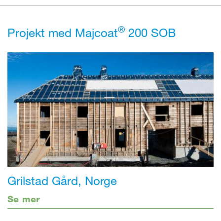
®
Projekt med Majcoat
200 SOB
Grilstad Gård, Norge
Se mer