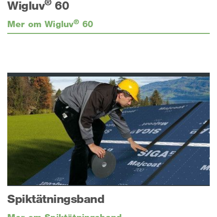
®
Wigluv
60
®
Mer om Wigluv
60
Spiktätningsband
Mer om Spiktätningsband