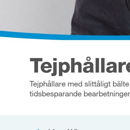
Tejphållar
Tejphållare med slittåligt bält
tidsbesparande bearbetningen 