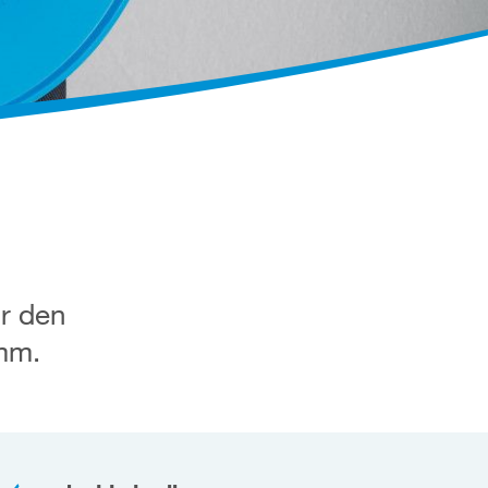
ör den
 mm.