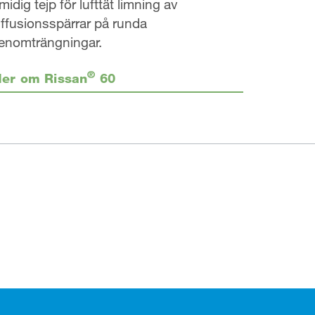
midig tejp för lufttät limning av
iffusionsspärrar på runda
enomträngningar.
®
er om Rissan
60