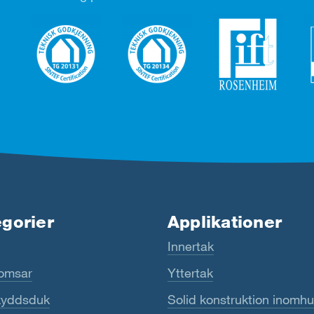
gorier
Applikationer
Innertak
omsar
Yttertak
kyddsduk
Solid konstruktion inomh