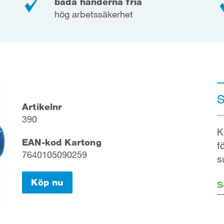
båda händerna fria
hög arbetssäkerhet
S
Artikelnr
390
K
EAN-kod Kartong
f
7640105090259
s
Köp nu
S