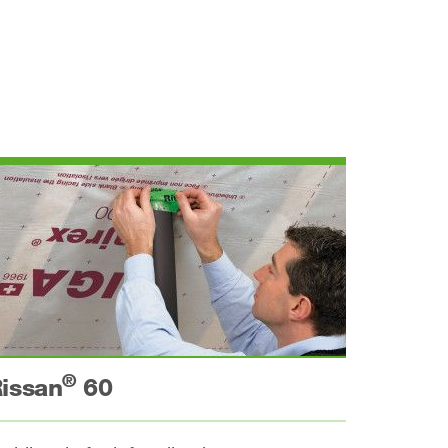
®
issan
60