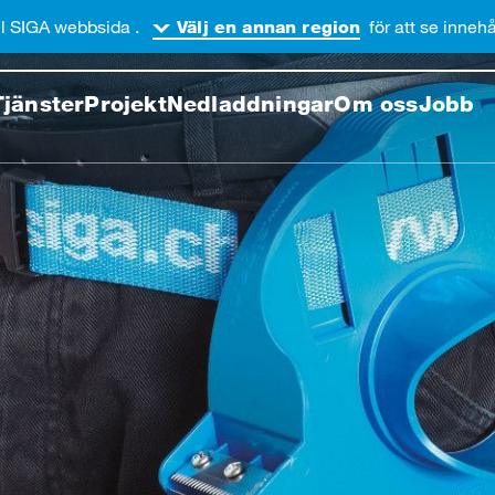
l SIGA webbsida .
för att se innehål
Välj en annan region
enom denna webbsida
Tjänster
Projekt
Nedladdningar
Om oss
Jobb