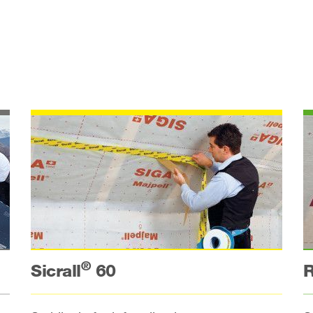
®
R
Sicrall
60