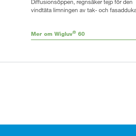
Diffusionsöppen, regnsäker tejp för den
vindtäta limningen av tak- och fasadduka
®
Mer om Wigluv
60
Footer (sidfot)