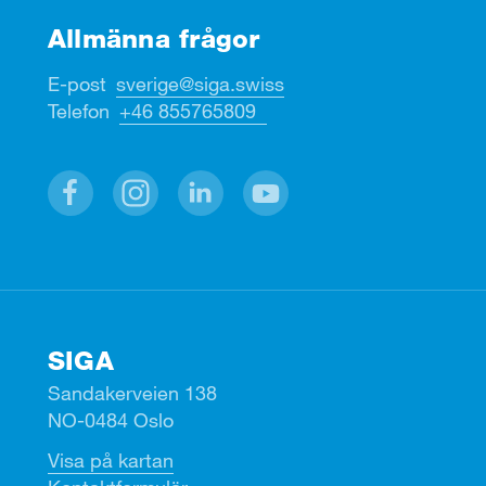
Allmänna frågor
E-post
sverige@siga.swiss
Telefon
+46 855765809
Facebook
Instagram
Linkedin
Youtube
SIGA
Sandakerveien 138
NO-0484 Oslo
Visa på kartan