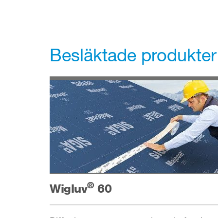
Besläktade produkter
®
Wigluv
60