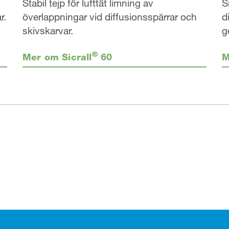
S
Stabil tejp för lufttät limning av
r.
d
överlappningar vid diffusionsspärrar och
g
skivskarvar.
®
Mer om Sicrall
60
M