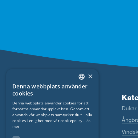
×
Denna webbplats använder
ENGLISH
cookies
Produkter
Kate
GERMAN
Denna webbplats använder cookies för att
Fentrim
Dukar
förbättra användarupplevelsen. Genom att
FRENCH
använda vår webbplats samtycker du till alla
Majrex
Ångbr
CZECH
cookies i enlighet med vår cookiepolicy.
Läs
mer
ITALIAN
Majcoat
Vinds