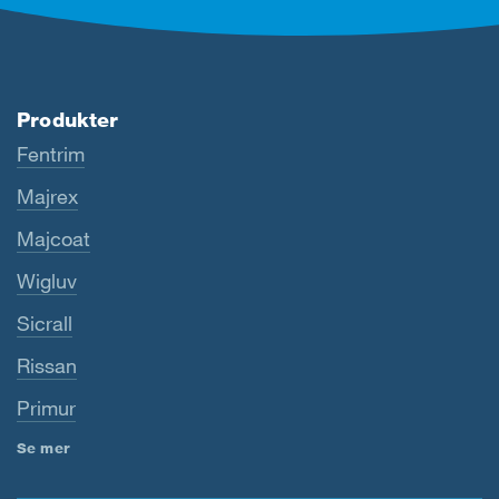
Produkter
Fentrim
Majrex
Majcoat
Wigluv
Sicrall
Rissan
Primur
Se mer