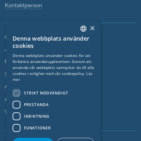
Kontaktperson
×
© SIGA 2026
Denna webbplats använder
ENGLISH
cookies
Footer-navigation
Jobb
GERMAN
Denna webbplats använder cookies för att
Kontakta
förbättra användarupplevelsen. Genom att
FRENCH
använda vår webbplats samtycker du till alla
CZECH
Sekretesspolicy
cookies i enlighet med vår cookiepolicy.
Läs
mer
ITALIAN
Avtryck
STRIKT NÖDVÄNDIGT
LATVIAN
Allmänna villkor
PRESTANDA
LITHUANIAN
Visselblasarsystem
DUTCH
INRIKTNING
POLISH
FUNKTIONER
SWEDISH