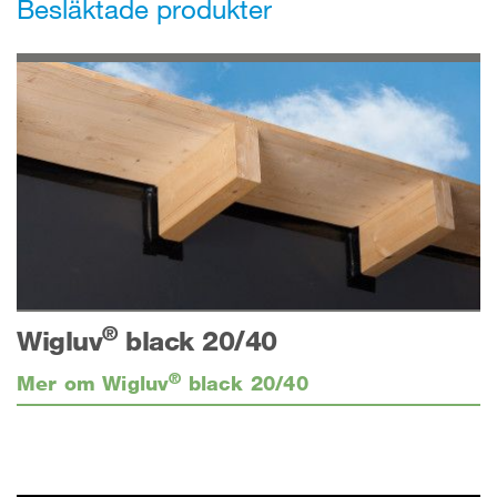
Besläktade produkter
®
Wigluv
black 20/40
®
Mer om Wigluv
black 20/40