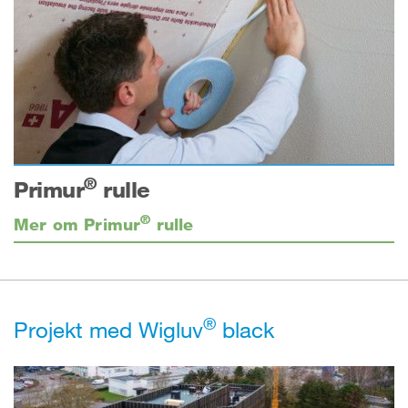
®
Primur
rulle
®
Mer om Primur
rulle
®
Projekt med Wigluv
black