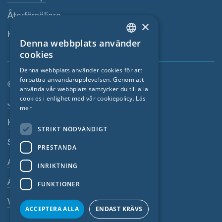
Återförsäljare
×
Kontaktperson
Denna webbplats använder
ENGLISH
cookies
GERMAN
Denna webbplats använder cookies för att
förbättra användarupplevelsen. Genom att
FRENCH
© SIGA 2026
använda vår webbplats samtycker du till alla
CZECH
cookies i enlighet med vår cookiepolicy.
Läs
Footer-navigation
Jobb
mer
ITALIAN
Kontakta
STRIKT NÖDVÄNDIGT
LATVIAN
Sekretesspolicy
PRESTANDA
LITHUANIAN
Avtryck
DUTCH
INRIKTNING
Allmänna villkor
POLISH
FUNKTIONER
SWEDISH
Visselblasarsystem
ACCEPTERA ALLA
ENDAST KRÄVS
NORWEGIAN