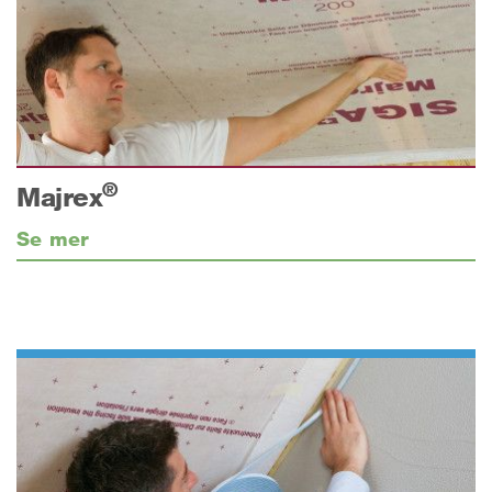
®
Majrex
Se mer