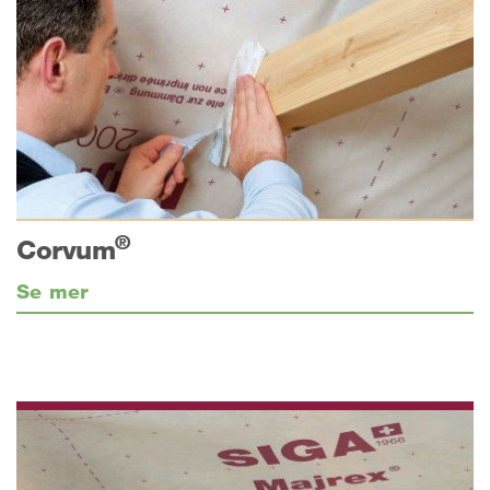
®
Corvum
Se mer