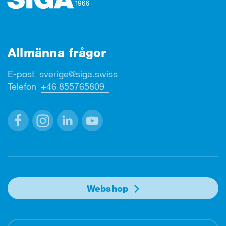
Allmänna frågor
E-post
sverige@siga.swiss
Telefon
+46 855765809
Facebook
Instagram
Linkedin
Youtube
Webshop