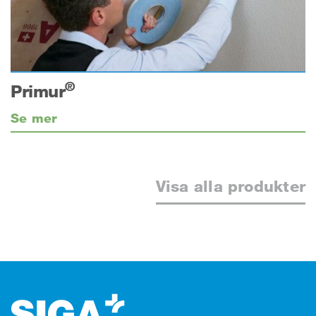
®
Primur
Se mer
Visa alla produkter
Footer (sidfot)