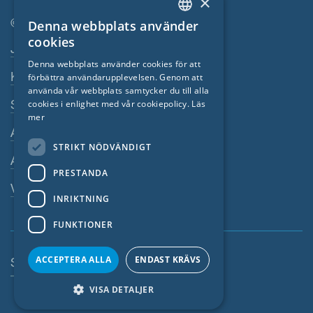
×
© SIGA 2026
Denna webbplats använder
ENGLISH
cookies
Footer-navigation
Jobb
GERMAN
Denna webbplats använder cookies för att
Kontakta
förbättra användarupplevelsen. Genom att
FRENCH
använda vår webbplats samtycker du till alla
CZECH
Sekretesspolicy
cookies i enlighet med vår cookiepolicy.
Läs
mer
ITALIAN
Avtryck
STRIKT NÖDVÄNDIGT
LATVIAN
Allmänna villkor
PRESTANDA
LITHUANIAN
Visselblasarsystem
DUTCH
INRIKTNING
POLISH
FUNKTIONER
SWEDISH
ACCEPTERA ALLA
ENDAST KRÄVS
Sverige
NORWEGIAN
VISA DETALJER
ESTONIAN