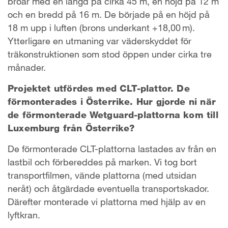
broar med en längd på cirka 45 m, en höjd på 12 m
och en bredd på 16 m. De började på en höjd på
18 m upp i luften (brons underkant +18,00 m).
Ytterligare en utmaning var väderskyddet för
träkonstruktionen som stod öppen under cirka tre
månader.
Projektet utfördes med CLT-plattor. De
förmonterades i Österrike. Hur gjorde ni när
de förmonterade Wetguard-plattorna kom till
Luxemburg från Österrike?
De förmonterade CLT-plattorna lastades av från en
lastbil och förbereddes på marken. Vi tog bort
transportfilmen, vände plattorna (med utsidan
neråt) och åtgärdade eventuella transportskador.
Därefter monterade vi plattorna med hjälp av en
lyftkran.