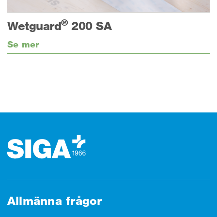
®
Wetguard
200 SA
Se mer
Footer (sidfot)
Allmänna frågor