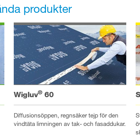
ända produkter
®
Wigluv
60
S
Diffusionsöppen, regnsäker tejp för den
S
vindtäta limningen av tak- och fasaddukar.
ö
s