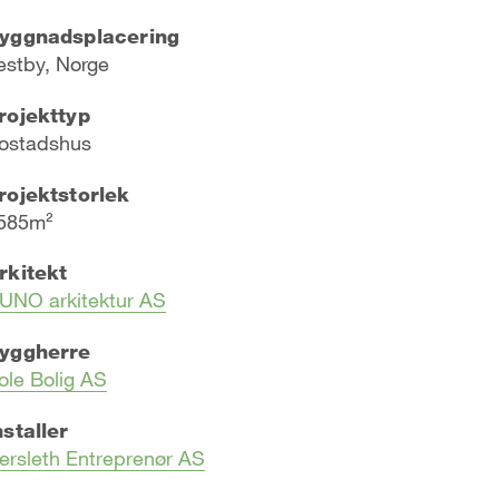
yggnadsplacering
estby, Norge
rojekttyp
ostadshus
rojektstorlek
585m²
rkitekt
UNO arkitektur AS
yggherre
ole Bolig AS
nstaller
ersleth Entreprenør AS