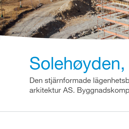
Solehøyden,
Den stjärnformade lägenhets
arkitektur AS.
Byggnadskomple