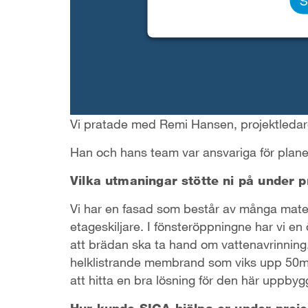
S
Vi pratade med Remi Hansen, projektledar
Han och hans team var ansvariga för plane
Vilka utmaningar stötte ni på under p
Vi har en fasad som består av många mater
etageskiljare. I fönsteröppningne har vi en
att brädan ska ta hand om vattenavrinnin
helklistrande membrand som viks upp 50m
att hitta en bra lösning för den här uppby
Hur kunde SIGA hjälpa er under proje