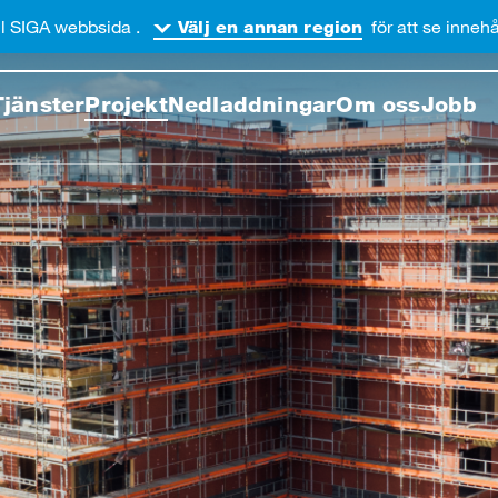
l SIGA webbsida .
för att se innehål
Välj en annan region
enom denna webbsida
Tjänster
Projekt
Nedladdningar
Om oss
Jobb