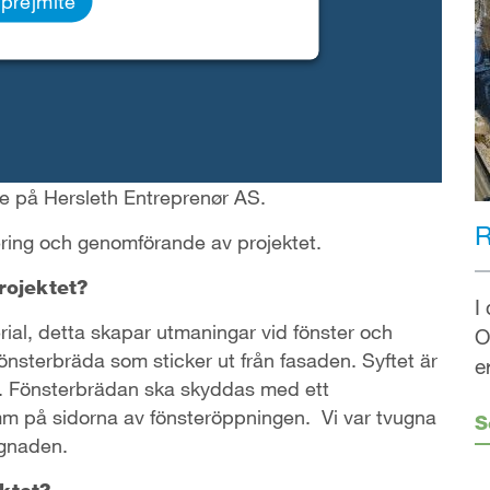
prejmite
e på Hersleth Entreprenør AS.
R
ring och genomförande av projektet.
rojektet?
I
ial, detta skapar utmaningar vid fönster och
O
 önsterbräda som sticker ut från fasaden. Syftet är
e
g. Fönsterbrädan ska skyddas med ett
m på sidorna av fönsteröppningen. Vi var tvugna
S
ggnaden.
ktet?