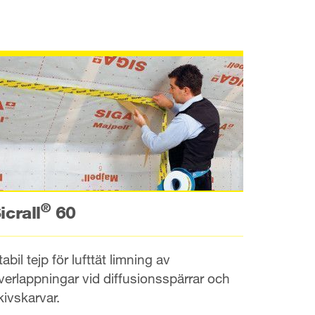
®
icrall
60
tabil tejp för lufttät limning av
verlappningar vid diffusionsspärrar och
kivskarvar.