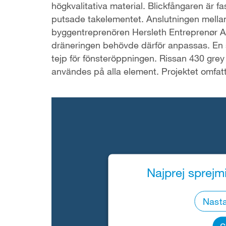
högkvalitativa material. Blickfångaren är
putsade takelementet. Anslutningen mellan 
byggentreprenören Hersleth Entreprenør AS.
dräneringen behövde därför anpassas. En s
tejp för fönsteröppningen. Rissan 430 grey 
användes på alla element. Projektet omfa
Najprej sprejmi
Nasta