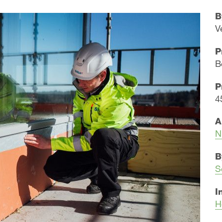
B
V
P
B
P
4
A
N
B
S
I
H