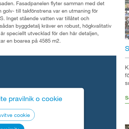
 fasaden. Fasadpanelen flyter samman med det
golv- till takfönstrena var en utmaning för
 Inget stående vatten var tillåtet och
ådan byggdetalj kräver en robust, högkvalitativ
är speciellt utvecklad för den här detaljen,
ttar en boarea på 4585 m2.
S
K
f
s
te pravilnik o cookie
S
vitve cookie