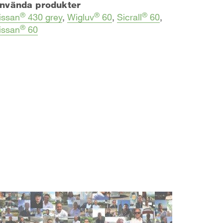
nvända produkter
®
®
®
issan
430 grey
,
Wigluv
60
,
Sicrall
60
,
®
issan
60