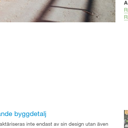
A
R
R
ande byggdetalj
ktäriseras inte endast av sin design utan även