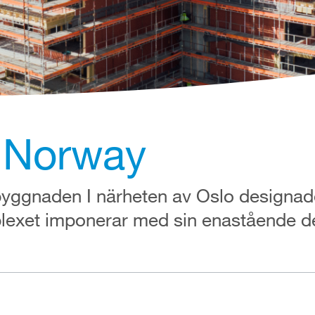
 Norway
byggnaden I närheten av Oslo design
xet imponerar med sin enastående de