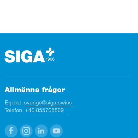
Footer (sidfot)
Allmänna frågor
E-post
sverige@siga.swiss
Telefon
+46 855765809