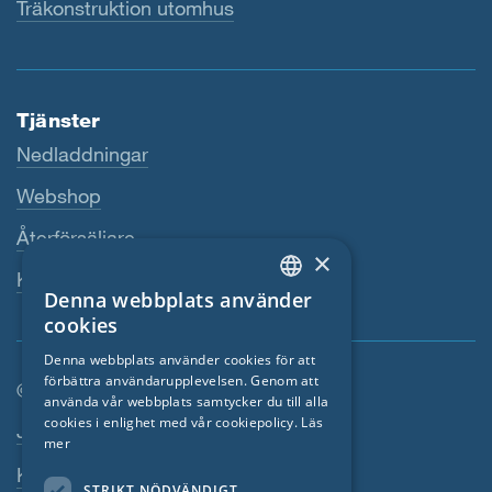
Träkonstruktion utomhus
Tjänster
Nedladdningar
Webshop
Återförsäljare
×
Kontaktperson
Denna webbplats använder
ENGLISH
cookies
GERMAN
Denna webbplats använder cookies för att
förbättra användarupplevelsen. Genom att
FRENCH
© SIGA 2026
använda vår webbplats samtycker du till alla
CZECH
cookies i enlighet med vår cookiepolicy.
Läs
Footer-navigation
Jobb
mer
ITALIAN
Kontakta
STRIKT NÖDVÄNDIGT