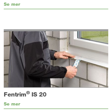
Se mer
®
Fentrim
IS 20
Se mer