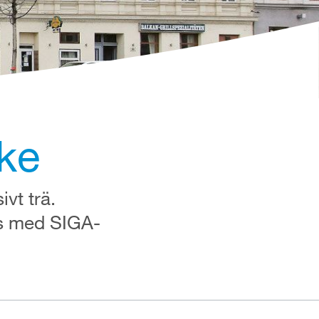
ke
vt trä.
ts med SIGA-