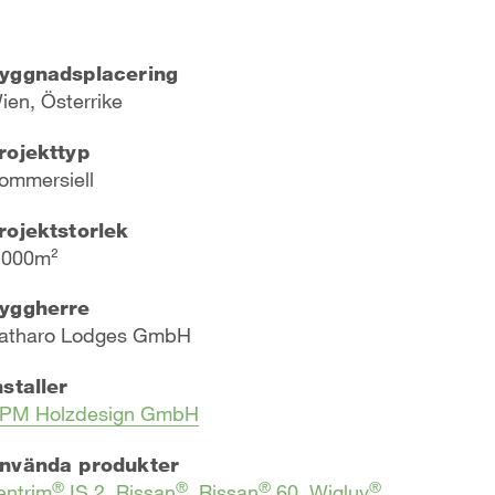
yggnadsplacering
ien, Österrike
rojekttyp
ommersiell
rojektstorlek
 000m²
yggherre
atharo Lodges GmbH
nstaller
PM Holzdesign GmbH
nvända produkter
®
®
®
®
entrim
IS 2
,
Rissan
,
Rissan
60
,
Wigluv