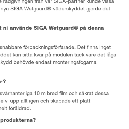
rådgivningen från vår SIGA-partner kunde vissa
n nya SIGA Wetguard®-väderskyddet gjorde det
att ni använde SIGA Wetguard® på denna
 snabbare förpackningsförfarade. Det finns inget
det kan sitta kvar på modulen tack vare det låga
derskydd behövde endast monteringsfogarna
re?
svårhanterliga 10 m bred film och säkrat dessa
vi upp allt igen och skapade ett platt
elt föråldrad.
-produkterna?