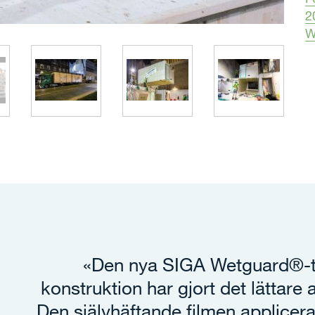
2
W
«Den nya SIGA Wetguard®-t
konstruktion har gjort det lättare
Den självhäftande filmen applicera