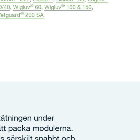
®
®
0/40
,
Wigluv
60
,
Wigluv
100 & 150
,
®
etguard
200 SA
ätningen under
 att packa modulerna.
s särskilt snabbt och