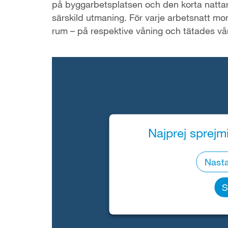
på byggarbetsplatsen och den korta nattarb
särskild utmaning. För varje arbetsnatt mo
rum – på respektive våning och tätades vå
Najprej sprejmi
Nasta
S