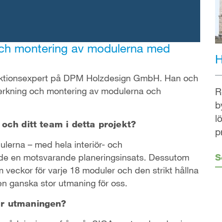
 och montering av modulerna med
H
ruktionsexpert på DPM Holzdesign GmbH. Han och
lverkning och montering av modulerna och
R
b
l
och ditt team i detta projekt?
p
lerna – med hela interiör- och
S
drade en motsvarande planeringsinsats. Dessutom
veckor för varje 18 moduler och den strikt hållna
n ganska stor utmaning för oss.
är utmaningen?