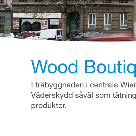
Wood Boutiqu
I träbyggnaden i centrala Wien
Väderskydd såväl som tätnin
produkter.