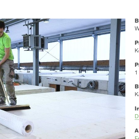
B
W
P
K
P
1
B
K
I
D
A
F