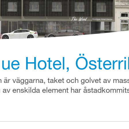
e Hotel, Österri
 är väggarna, taket och golvet av massi
g av enskilda element har åstadkommi