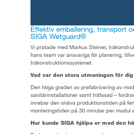
Effektiv emballering, transport
SIGA Wetguard®
Vi pratade med Markus Steiner, träkonst
hans team var ansvariga för planering, til
träkonstruktionssystemet.
Vad var den stora utmaningen för dig 
Den höga graden av prefabricering av modu
sanitärinstallationer samt träfasad – for
innebar den snäva produktionstiden på fem 
monteringstiden på 30 minuter per modul e
Hur kunde SIGA hjälpa er med den h