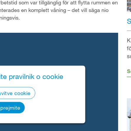
etstid som var tillgänglig för att flytta rummen en
nterades en komplett våning – det vill säga nio
ningsvis.
S
K
f
s
S
te pravilnik o cookie
vitve cookie
prejmite